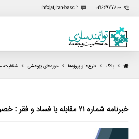
info[at]iran-bssc.ir
02166977800
بلاگ
طرح‌ها و پروژه‌ها
حوزه‌های پژوهشی
شفافیت، مقا
خبرنامه شماره ۲۱ مقابله با فساد و فقر : خصوصی­ سازی و توزیع رانت و فساد