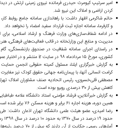
امیر سرتیپ کیومرث حیدری فرمانده نیروی زمینی ارتش در دیدا
کردن اراضی و املاک این نیرو شد.
حاتم شاکرمی اظهار داشت: با راه­اندازی سامانه جامع روابط کار،
و کارفرما، سامانه اجازه ثبت قرارداد سفید امضاء را نخواهد داد.
مدیریت و منابع این وزارتخانه در قالب فعالیت‌های فرهنگی، هن
در راستای اجرای سامانه شفافیت در صندوق بازنشستگی، گام
کشوری، مورخ ۱۵ مردادماه ۹۸ در سایت ir منتشر و در اختیار عموم قرار گرفت.
به گزارش خبرگزاری ایلنا، مسئول کمیته حقوقی انجمن حمایت ا
کرامت انسانی آن­ها، با پیمان‌نامه جهانی حقوق کودک نیز مغایرت د
مصطفی قلی‌خسروی، رئیس اتحادیه صنف مشاوران املاک تهران د
کاهش بیش از ۳۰ درصدی روبرو بوده است.
همین دوره، هزینه اجاره ۶۱ برابر و هزینه مسکن ۷۶ برابر شده است.
رضا امیدی، عضو هیئت ­علمی دانشگاه تهران اذعان داشت: طی 
حدود ۱۹ درصد در سال ۱۳۷۰ به حدود ۱۰ درصد در سال ۱۳۹۸ رسیده است.
آمارهای رسمی حکایت ا