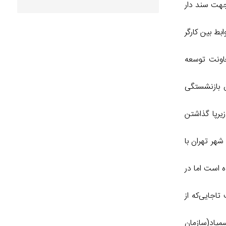
جهت سند دار
بط بین کارگر
ن بار فهرست اشخاص حقیقی و حقوقی که در سال ۹۷ از سوی معاونت توسعه
 بازنشستگی
یرپا گذاشتن
هر تهران با
 طباطبایی گفت: در طی سال­های ۱۳۷۲ تا ۱۳۹۲، سطح عمومی قیمت‌ها ۳۷ برابر شده است اما در
اجایی‌که از
وزان سمپاد(سازمان