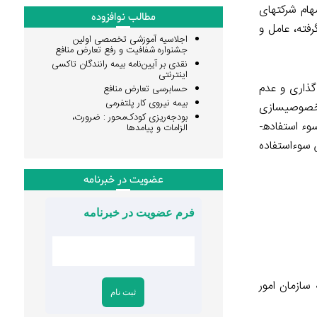
 انتقال سهام شرکتهای
مطالب نوافزوده
فته، عامل و
اجلاسیه آموزشی تخصصی اولین
جشنواره شفافیت و رفع تعارض منافع
نقدی بر آیین‌نامه بیمه رانندگان تاکسی
اینترنتی
گذاری و عدم
حسابرسی تعارض منافع
بیمه نیروی کار پلتفرمی
 خصوصی­سازی
بودجه‌ریزی کودک‌محور : ضرورت،
در ایران بود که حجم عظیمی از منابع ملی را بر باد داد و نابود کرد. بازداشت رییس سازمان خصوصی سازی اگر منحصر به بررسی عملکرد و سوء استفاده­
الزامات و پیامدها
ن سوءاستفاده
عضویت در خبرنامه
فرم عضویت در خبرنامه
سازمان امور