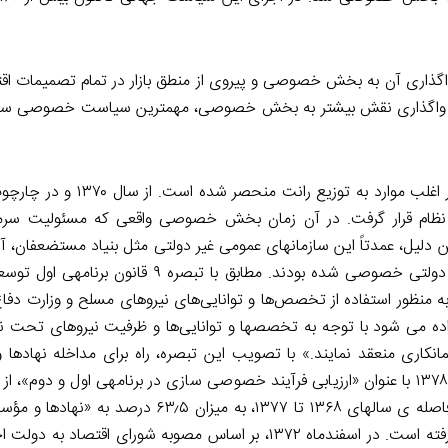
اری آن به بخش خصوصی و پیروی از منطق بازار در تمام تصمیمات اق
 و واگذاری نقش بیشتر به بخش خصوصی، مهم­ترین سیاست خصوصی­ 
اما خصوصی­ سازی در ایران معنا و مفهومی کاملاً متفاوت دارد و در اغل
ظام قرار گرفت. در آن زمان بخش خصوصی واقعی که مسئولیت سرمای
ن دلیل، عمدتاً این سازمان­های عمومی غیر دولتی مثل بنیاد مستضعفان،
امثال آن بودند که عهده ­دار مالکیت و مدیریت صنایع و شرکت­های دولتی خصوصی شده بودند. مطابق 
منظور استفاده از تخصص‌ها و توانایی‌های نیروهای مسلح و وزارت دفاع
ده می­ شود با توجه به تخصص­ها و توانایی‌ها و ظرفیت نیروهای تحت نظ
یمانکاری منعقد نمایند.» با تصویب این تبصره، راه برای مداخله نهادها و
سازی صورت­ گرفته در سازمان گسترش و نوسازی صنایع ایران در فاصله ­ی سال­های ۱۳۶۸ تا ۱۳۷۷، 
است. این سیاست­ها به همین نحو به مدت سه دهه در ایران پیش رفته است. در اسفندماه ۱۳۷۲، بر اساس مصوبه شور