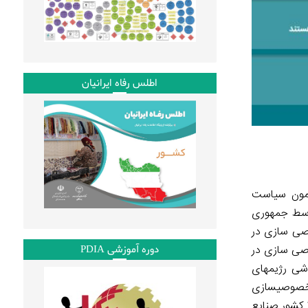
اطلس رفاه ایرانیان
امون سیاست
توسط جمهوری
صوصی­ سازی در
صی ­سازی در
دوره آموزشی PDIA
شی رژیم­های
مدت ده ساله بین ۱۹۸۴ تا ۱۹۹۴ در سطح جهانی، خصوصی­سازی
منجر به انتقال سرمایه­ای معادل ۴۶۸ میلیارد دلار از بخش دولتی به بخش خصوصی شد. در اجرای این سیاست جهانی تاکنون بیش از ۱۶۰ کشور صنایع