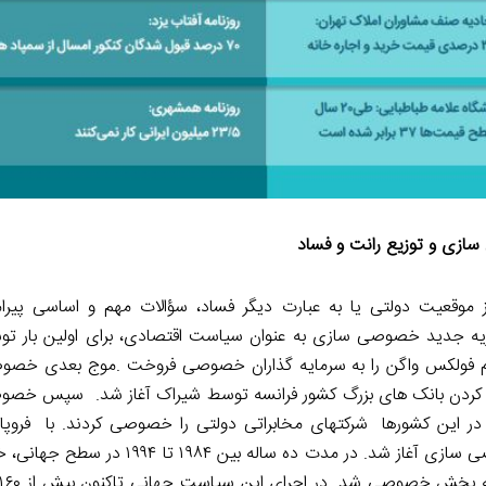
ازی و توزیع رانت و فساد
 موقعیت دولتی یا به عبارت دیگر فساد، سؤالات مهم و اساسی پیر
ظریه جدید خصوصی ­سازی به عنوان سیاست اقتصادی، برای اولین بار 
لت بخش عمده سهام فولکس واگن را به سرمایه ­گذاران خصوصی فروخت .موج بعدی خ
صوصی کردن بانک­ های بزرگ کشور فرانسه توسط شیراک آغاز شد. سپس خصو
ر این کشورها شرکت­های مخابراتی دولتی را خصوصی کردند. با فروپا
کمونیستی در اروپای شرقی و اتحاد شوروی سابق، موج سوم خصوصی­ سازی آغاز شد. در 