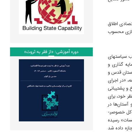
تصادی اطلاق
سازی محسوب
دوره آموزشی: «از فقر به ثروت»
ب موارد به توزیع رانت منحصر شده است. از سال ۱۳۷۰ و در چارچوب سیاست­های
ه­ گذاری و
 آستان قدس و
با تبصره ۹ قانون برنامه­ی اول توسعه­، «در اجرای
 و پشتیبانی
ر خود، برای
 آستان‌ها در
اقتصاد فراهم شد. مطابق گزارش مرکز پژوهش­ های مجلس در سال ۱۳۷۸ با عنوان «ارزیابی فرآیند خصوصی­ سازی در برنامه­ی اول و دوم»، از کل خصوصی­
به میزان ۶۳٫۵ درصد به «نهادها و مؤسسات» رسیده
ای اقتصاد به دولت اجازه داده شد