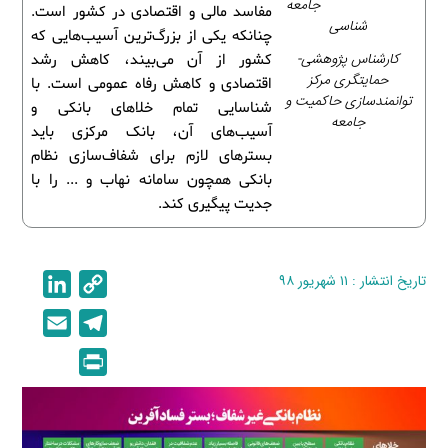
جامعه
مفاسد مالی و اقتصادی در کشور است.
شناسی
چنانکه یکی از بزرگ‌ترین آسیب‌هایی که
کارشناس پژوهشی-
کشور از آن می‌بیند، کاهش رشد
حمایتگری مرکز
اقتصادی و کاهش رفاه عمومی است. با
توانمندسازی حاکمیت و
شناسایی تمام خلاهای بانکی و
جامعه
آسیب‌های آن، بانک مرکزی باید
بسترهای لازم برای شفاف‌سازی نظام
بانکی همچون سامانه‌ نهاب و ... را با
جدیت پیگیری کند.
تاریخ انتشار : ۱۱ شهریور ۹۸
C
L
i
o
E
T
n
p
m
e
P
k
y
a
l
r
e
L
i
e
i
d
i
l
g
n