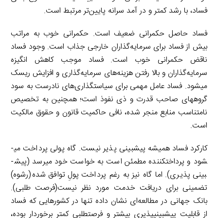
فساد، با رشد کمتر و در آمد سرانه پایین‌تر مرتبط است.
فساد حاصل حکمرانی ضعیف است. حکمرانی خوب به مراتب
بیش از فساد برای سرمایه‌گذاران خارجی جذاب است. وجود فساد
ناقض حکمرانی خوب است. فساد موجب کاهش انگیزه
سرمایه‌گذاران و بالا رفتن هزینه‌های سرمایه‌گذاری و افزایش ریسک
می­شود. فساد عامل مهمی برای سیاستگذاری‌های نادرست به سود
گروه­های صاحب قدرت و ذی نفوذ است؛ همچنین به تخصیص
نامتناسب منابع منجر شده، نافی حاکمیت قانون و حقوق مالکیت
است.
کارکرد فساد همیشه پیش­بینی ­پذیر نیست. گاه پولی پرداخت می­
شود و پرداخت­کننده مطمئن است به خواست خود می­رسد (پیش­
بینی­ پذیری). اما گاه نیز به رغم پرداخت پولِ توافق شده(رشوه)
تضمینی برای دریافت خدمت مورد نظر نیست(فرصت طلبی).
بانک جهانی در مطالعه‌ای نشان داده تنها در کشورهایی که فساد
از قابلیت پیش­بینی­پذیریِ بیشتر و فرصت­طلبیِ کمتر برخوردار بوده،