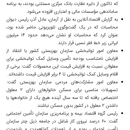
که تاکنون از دایره نظارت بانک مرکزی مستثنی بودند، به برنامه
ساماندهی مؤسسات مالی و اعتباری افزوده می‌شود.
به گزارش اقتصادآنلاین به نقل از آرمان، عادل آذر، رئیس دیوان
محاسبات که در یک گفت‌وگوی تلویزیونی حاضر شده بود،
عنوان کرد که محاسبات او نشان می‌دهد حدود ۱۴ میلیون
ایرانی زیر خط فقر نسبی قرار دارند.
معاون امور توان­بخشی سازمان بهزیستی کشور با انتقاد از
افزایش نامتناسب بودجه تأمین وسایل کمک توان­بخشی برای
معلولان نسبت به افزایش قیمت این محصولات گفت: برخی از
اقلام وسایل کمک توان­بخشی تا ۴ برابر افزایش قیمت داشته‌اند.
معاون امور مشارکت‌های مردمی سازمان بهزیستی گفت:
تسهیلات مناسبی برای مسکن خانوارهای دارای ۲ معلول
اختصاص یافته که تا سه سال آینده هیچ یک از خانواده­ها با
داشتن ۲ معلول در کشور بدون مسکن نباشند.
رئیس گروه اقتصاد بیمه و برنامه‌ریزی سازمان تأمین اجتماعی
گفت: ۶۰ درصد نیروی کار شاغل در جامعه ذیل چتر سازمان
تأمین اجتماعی بوده و از تعهدات کوتاه­مدت و بلندمدت