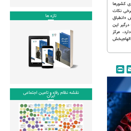
وسی برای کشورها
رخی نکات
تازه ها
ش «انطباق
 است درگیر این
رد، مرکز
لهام‌بخش
P
E
r
m
i
a
نقشه نظام رفاه و تامین اجتماعی
n
i
ایران
t
l