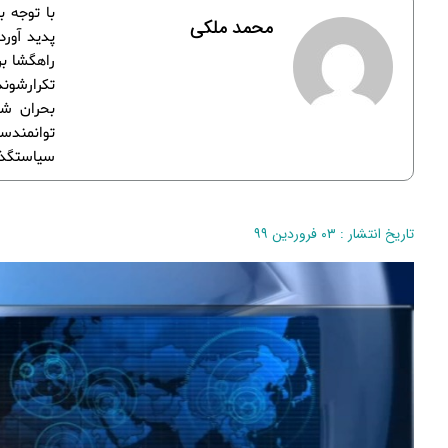
محمد ملکی
پدید آور
راهگشا بر
بحران شد
توانمندس
سیاستگذار
تاریخ انتشار : ۰۳ فروردین ۹۹