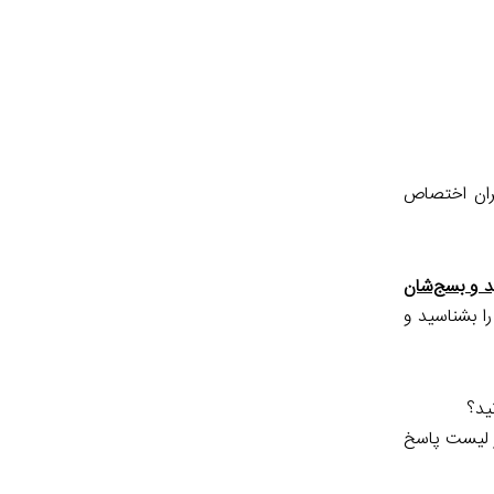
حران اختصاص
ید و بسج‌شان
را بشناسید و
ید؟
در لیست پاسخ