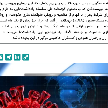
با توجه به همه‌گیری جهانی کووید-19 و بحران پیچیده‌ای که این بیماری ویر
ده، نویسندگان کتاب تصمیم گرفته‌اند طی سلسله یادداشت‌هایی به طرح ب
ای شرایط بحران با الهام از مفاهیم و رویکرد «توانمندسازی حکومت» و رو
تکرارشونده مسئله‌محور» (PDIA) بپردازند. از آنجا که ایران نیز بیش از یک ماه
ه و بر اساس قرائن تا دو ماه دیگر ابعاد و عوارض این بحران ادامه دا
ازی حاکمیت و جامعه اقدام به ترجمه‌ی این یادداشت‌ها می‌کند تا ا
ان و رهبران عمومی و کنشگران حاکمیتی درگیر در این پدیده باشد.
T
L
C
e
i
o
l
n
p
e
k
y
g
e
L
r
d
i
a
I
n
m
n
k