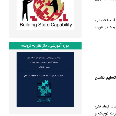
اینجا فضایی
‌دهند. هرچه
دوره آموزشی: «از فقر به ثروت»
 تسلیم نشدن
یت ابعاد فنی
یرات کوچک و