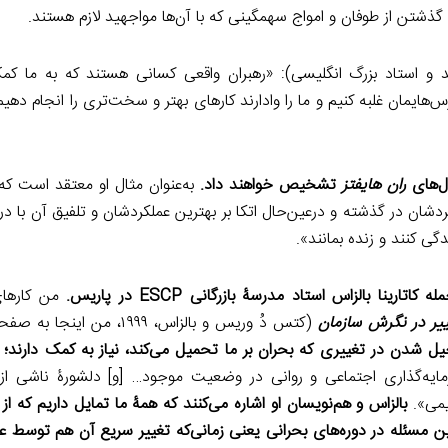
 گذشتن از طوفان و امواج سهمگینی که با آن‌ها مواجهید لازم هستند.
 و استاد بزرگ انگلیسی): «رهبران واقعی کسانی هستند که به ما کمک
یمان غلبه کنیم و ما را وادارند کارهای بهتر و سخت‌تری را انجام دهیم 
ول‌های
ران هایفتز
تشخیص خواهند داد.
به‌عنوان مثال او معتقد است که
دشان در گذشته و درعین‌حال اتکا بر بهترین عملکردشان و تلفیق آن با در
ندگی کنند و زنده بمانند».
له کاتارینا بالزاس استاد مدرسۀ بازرگانی
ESCP
در پاریس.
من کارهای
ییر در نگرش سازمان
دخیل شدن در تغییری که بحران بر ما تحمیل می‌کند، نیاز به کمک دارند؛ 
مایه‌گذاری اجتماعی و روانی در وضعیت موجود… [و] دلشورۀ ناشی از ت
یمی».
بالزاس و هم‌نویسان او اشاره می‌کنند که همۀ ما تمایل داریم که از 
 این مسئله در دوره‌های بحرانی یعنی زمانی‌که تغییر سریع آن هم توسط ع