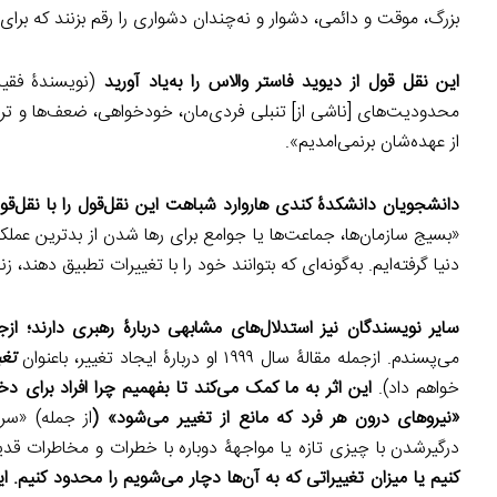
بزرگ، موقت و دائمی، دشوار و نه‌چندان دشواری را رقم بزنند که برای
این نقل قول از دیوید فاستر والاس را به‌یاد آورید
(نویسندۀ فقید
محدودیت‌های [ناشی از] تنبلی فردی‌مان، خودخواهی، ضعف‌ها و ترس‌ها
از عهده‌شان برنمی‌امدیم».
دانشجویان دانشکدۀ کندی هاروارد شباهت این نقل‌قول را با نقل‌ق
«بسیج سازمان‌ها، جماعت‌ها یا جوامع برای رها شدن از بدترین عملکر
دنیا گرفته‌ایم. به‌گونه‌ای که بتوانند خود را با تغییرات تطبیق دهند، ز
سایر نویسندگان نیز استدلال‌های مشابهی دربارۀ رهبری دارند؛ ازجم
می‌پسندم. ازجمله مقالۀ سال ۱۹۹۹ او دربارۀ ایجاد تغییر، باعنوان
تغ
خواهم داد).
این اثر به ما کمک می‌کند تا بفهمیم چرا افراد برای 
«نیروهای درون هر فرد که مانع از تغییر می‌شود» (
از جمله) «سر
درگیرشدن با چیزی تازه یا مواجهۀ دوباره با خطرات و مخاطرات قد
کنیم یا میزان تغییراتی که به آن‌ها دچار می‌شویم را محدود کنیم.