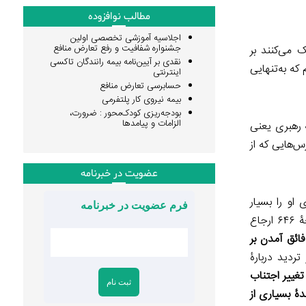
مطالب نوافزوده
اجلاسیه آموزشی تخصصی اولین
جشنواره شفافیت و رفع تعارض منافع
 می‌کنند بر
نقدی بر آیین‌نامه بیمه رانندگان تاکسی
که به‌تنهایی
اینترنتی
حسابرسی تعارض منافع
بیمه نیروی کار پلتفرمی
بودجه‌ریزی کودک‌محور : ضرورت،
الزامات و پیامدها
 رهبری یعنی
س‌هایی که از
عضویت در خبرنامه
 او را بسیار
فرم عضویت در خبرنامه
(کتس دُ وریس و بالزاس، ۱۹۹۹، من اینجا به صفحۀ ۶۴۶ ارجاع
فائق آمدن بر
ردید دربارۀ
تغییر اجتناب
دۀ بسیاری از