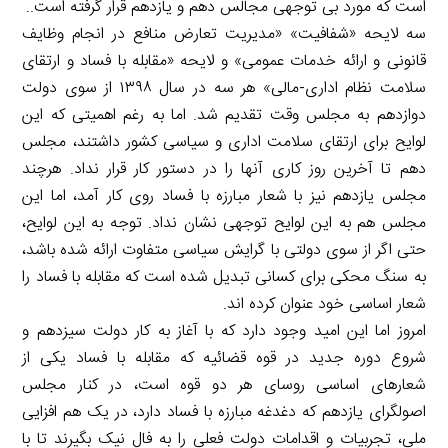
است که مورد بی توجهی مجالس دهم و یازدهم قرار گرفته است..
سه لایحه «شفافیت» «مدیریت تعارض منافع در انجام وظایف
قانونی و ارائه خدمات عمومی» و لایحه «مقابله با فساد و ارتقای
سلامت نظام اداری-مالی» هر سه در سال ۱۳۹۸ از سوی دولت
دوازدهم به مجلس وقت تقدیم شد. اما به رغم اهمیتی که این
لوایح برای ارتقای سلامت اداری و سیاسی کشور داشتند، مجلس
دهم تا آخرین روز کاری آنها را در دستور کار قرار نداد. هرچند
مجلس یازدهم نیز با شعار مبارزه با فساد روی کار آمد، اما این
مجلس هم به این لوایح توجهی نشان نداد. توجه به این لوایح،
حتی اگر از سوی دولتی با گرایش سیاسی متفاوت ارائه شده باشد،
به سنگ محکی برای کسانی تبدیل شده است که مقابله با فساد را
شعار اساسی خود عنوان کرده اند.
امروز اما این امید وجود دارد که با آغاز به کار دولت سیزدهم و
شروع دوره جدید در قوه قضائیه که مقابله با فساد یکی از
شعارهای اساسی روسای هر دو قوه است، در کنار مجلس
اصولگرای یازدهم که دغدغه مبارزه با فساد دارد، در یک هم افزایی
ملی، تجربیات و اقدامات دولت فعلی را به فال نیک بگیرند تا با