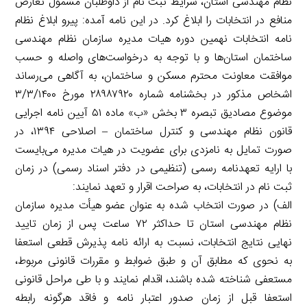
نظام مهندسی استان، شرایط ثبت نام از داوطلبان مشمول تعارض
منافع در انتخابات را ابلاغ کرد. در این نامه آمده: پیرو ابلاغ نظام
نامه انتخابات نهمین دوره هیات مدیره سازمان نظام مهندسی
ساختمان استان‌ها و با توجه به درخواست‌های واصله و حسب
موافقت معاونت محترم مسکن و ساختمان، به آگاهی می‌رساند
اشخاص مذکور در بخشنامه شماره ۲۸۹۸۷۹۲۰ مورخ ۳/۳/۱۴۰۰
موضوع مصادیق تبصره ۳ بخش «ب» ماده ۵۱ آیین نامه اجرایی
قانون نظام مهندسی و کنترل ساختمان – اصلاحی ۱۳۹۴، در
صورت تمایل به نامزدی برای عضویت در هیات مدیره می‌بایست
با ارایه تعهدنامه رسمی (تنظیمی در دفتر اسناد رسمی) در زمان
ثبت نام در انتخابات، به صراحت اقرار و تعهد نمایند:
الف) در صورت انتخاب شده به عنوان عضو هیأت مدیره سازمان
نظام مهندسی استان تا حداکثر ۷۲ ساعت پس از زمان تایید
نهایی نتایج انتخابات، نسبت به ارائه نامه پذیرش قطعی استعفا
به نحوی که مطابق آن و طبق ضوابط و مقررات قانونی مربوط،
مستعفی شناخته شده باشند، اقدام نمایند و با طی مراحل قانونی
استعفا قبل از زمان صدور اعتبار نامه و فاقد هرگونه رابطه