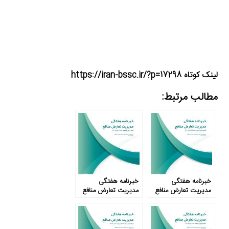
لینک کوتاه https://iran-bssc.ir/?p=17298
مطالب مرتبط:
خبرنامه هفتگی
خبرنامه هفتگی
مدیریت تعارض منافع
مدیریت تعارض منافع
– شماره چهل و نهم
– شماره چهل و هفتم