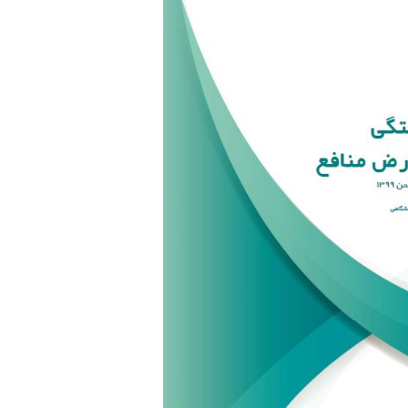
m
n
k