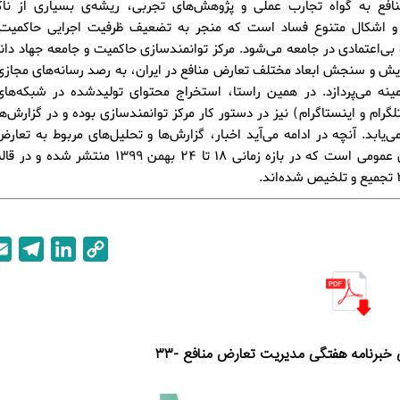
افع به گواه تجارب عملی و پژوهش‌های تجربی، ریشه‌ی بسیاری از ناکار
ا و اشکال متنوع فساد است که منجر به تضعیف ظرفیت اجرایی حاکمیت
و بی‌اعتمادی در جامعه می‌شود. مرکز توانمندسازی حاکمیت و جامعه جهاد دا
یش و سنجش ابعاد مختلف تعارض منافع در ایران، به رصد رسانه‌های مجاز
مینه می‌پردازد. در همین راستا، استخراج محتوای تولیدشده در شبکه‌ها
تلگرام و اینستاگرام) نیز در دستور کار مرکز توانمندسازی بوده و در گزارش‌
‌یابد. آنچه در ادامه می‌آید اخبار، گزارش‌ها و تحلیل‌های مربوط به تعارض
رسانه‌های عمومی است که در بازه زمانی 18 تا 24 بهمن 1399 
T
L
C
e
i
o
l
n
p
e
k
y
g
e
L
 خبرنامه هفتگی مدیریت تعارض منافع -۳۳
r
d
i
a
I
n