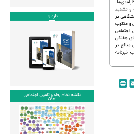
آمدی‌ها،
 و تشدید
تازه ها
نشگاهی در
ی و مکتوب
ی اجتماعی
های هفتگی
 منافع در
منتشر شده و در قالب خبرنامه
P
E
r
m
نقشه نظام رفاه و تامین اجتماعی
ایران
i
a
n
i
t
l