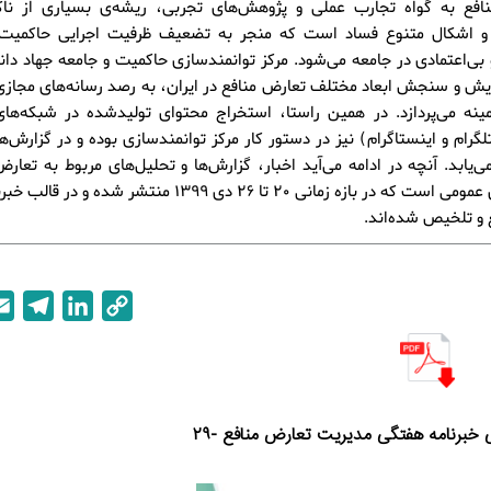
افع به گواه تجارب عملی و پژوهش‌های تجربی، ریشه‌ی بسیاری از ناکار
ا و اشکال متنوع فساد است که منجر به تضعیف ظرفیت اجرایی حاکمیت
و بی‌اعتمادی در جامعه می‌شود. مرکز توانمندسازی حاکمیت و جامعه جهاد دا
یش و سنجش ابعاد مختلف تعارض منافع در ایران، به رصد رسانه‌های مجاز
مینه می‌پردازد. در همین راستا، استخراج محتوای تولیدشده در شبکه‌ها
تلگرام و اینستاگرام) نیز در دستور کار مرکز توانمندسازی بوده و در گزارش‌
‌یابد. آنچه در ادامه می‌آید اخبار، گزارش‌ها و تحلیل‌های مربوط به تعارض
رسانه‌های عمومی است که در بازه زمانی 20 تا 26 دی 1399 منتشر شده
T
L
C
e
i
o
l
n
p
e
k
y
g
e
L
 خبرنامه هفتگی مدیریت تعارض منافع -۲۹
r
d
i
a
I
n