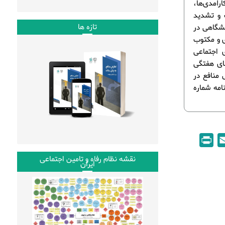
آمدی‌ها،
 و تشدید
تازه ها
نشگاهی در
ی و مکتوب
ی اجتماعی
های هفتگی
 منافع در
 و در قالب خبرنامه شماره
P
E
r
m
نقشه نظام رفاه و تامین اجتماعی
ایران
i
a
n
i
t
l