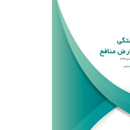
m
n
k