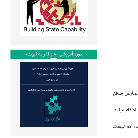
دوره آموزشی: «از فقر به ثروت»
رسی طرح مدیریت تعارض منافع
محمدرضا پورابراهیمی، رییس کمیسیون اقتصادی مجلس، از تصویب موادی از طرح بانکداری جمهوری اسلامی خبر داد و گفت: در ماده ۷ احکام مرتبط
شده که لیست