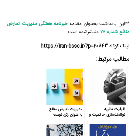
**این یادداشت به‌عنوان مقدمه
خبرنامه هفتگی مدیریت تعارض
منافع شماره ۷۸
منتشرشده است.
لینک کوتاه https://iran-bssc.ir/?p=20843
مطالب مرتبط:
ظرفیت نظریه
مدیریت تعارض منافع
توانمندسازی حاکمیت و
به عنوان رکن توسعه
جامعه در مدیریت
تعارض منافع