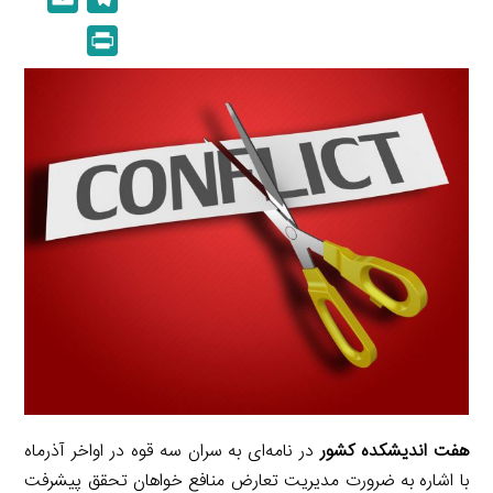
n
p
m
e
P
k
y
a
l
r
e
L
i
e
i
d
i
l
g
n
I
n
r
t
n
k
a
m
هفت اندیشکده کشور
در نامه‌ای به سران سه قوه در اواخر آذرماه
با اشاره به ضرورت مدیریت تعارض منافع خواهان تحقق پیشرفت