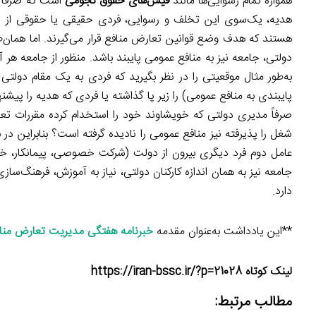
همواره تمام رسوایی‌ها مانند
فیش‌های حقوق نجومی
است که صرفاً پ
هدیه، یک‌سوی این تخلف و رسوایی، فردی حقیقی یا حقوقی از د
هستند که هدف وضع قوانین تعارض منافع قرار می‌گیرند. اما همان‌ط
دولتی، جامعه نیز به منافع عمومی پایبند باشد. منظور از جامعه ه
به‌طور مثال موقعیتی را در نظر بگیرید که فردی به یک مقام دولتی ه
پایبندی به منافع عمومی) را زیر پا گذاشته یا فردی که هدیه را پیشن
صرفاً مدیری دولتی که خویشاوند خود را استخدام کرده مقررات تعار
شغل را پذیرفته نیز منافع عمومی را نادیده گرفته است؟ بنابراین د
عامل دوم فرد دیگری بیرون از دولت (شرکت خصوصی، پیمانکار، خ
جامعه نیز به همان اندازه کارکنان دولتی، نیاز به آموزش، فرهنگ‌
دارد.
**این یادداشت به‌عنوان مقدمه
خبرنامه هفتگی مدیریت تعارض منافع
لینک کوتاه https://iran-bssc.ir/?p=21028
مطالب مرتبط: