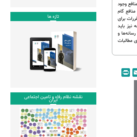
نافع وجود
منافع گام
تازه ها
ررات برای
 نیز باید
سانه‌ها و
ی مطالبات
P
E
r
m
i
a
نقشه نظام رفاه و تامین اجتماعی
n
i
ایران
t
l