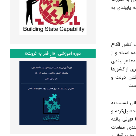
ه پایبندی به
 کشور اقناع
ده است؛ و از
دوره آموزشی: «از فقر به ثروت»
ها «پایبندی
ری از کشورها
کنان دولت و
است.
انی نسبت به
حصیل‌کرده و
فزونی یافته
بندی مقامات
 وضع قوانین