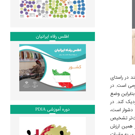
اطلس رفاه ایرانیان
د در راستای
ومی است. در
نابراین وضع
دیک کند. در
دوره آموزشی PDIA
 دشوار است،
حت‌تر تشخیص
ر همین ارزش
ی به مقررات