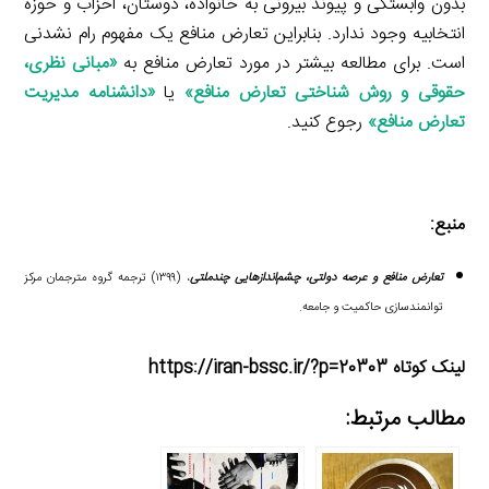
بدون وابستگی و پیوند بیرونی به خانواده، دوستان، احزاب و حوزه
انتخابیه وجود ندارد. بنابراین تعارض منافع یک مفهوم رام نشدنی
است. برای مطالعه بیشتر در مورد تعارض منافع به
«
مبانی نظری،
حقوقی و روش شناختی تعارض منافع
»
یا
«
دانشنامه مدیریت
تعارض منافع
»
رجوع کنید.
منبع:
تعارض منافع و عرصه دولتی، چشم‌اندازهایی چندملتی
، (۱۳۹۹) ترجمه گروه مترجمان مرکز
توانمندسازی حاکمیت و جامعه.
لینک کوتاه https://iran-bssc.ir/?p=20303
مطالب مرتبط: