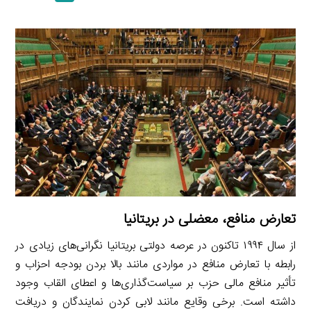
a
l
r
e
L
i
e
i
d
i
l
g
n
I
n
r
t
n
k
a
m
تعارض منافع، معضلی در بریتانیا
از سال ۱۹۹۴ تاکنون در عرصه دولتی بریتانیا نگرانی‌های زیادی در
رابطه با تعارض منافع در مواردی مانند بالا بردن بودجه احزاب و
تأثیر منافع مالی حزب بر سیاست‌گذاری‌ها و اعطای القاب وجود
داشته است. برخی وقایع مانند لابی کردن نمایندگان و دریافت