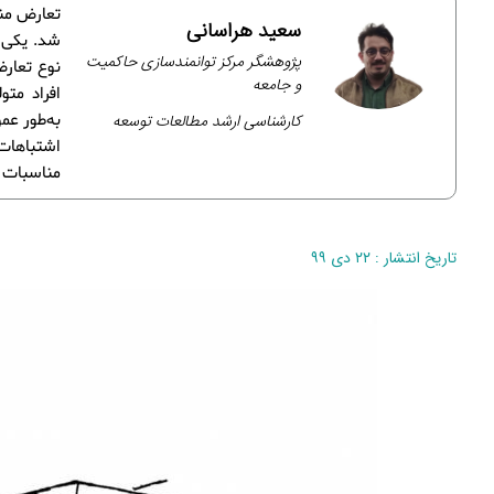
تعارض منا
سعید هراسانی
شد. یکی ا
پژوهشگر مرکز توانمندسازی حاکمیت
نوع تعارض
و جامعه
افراد مت
کارشناسی ارشد مطالعات توسعه
به‌طور عم
اشتباهات
مناسبات 
تاریخ انتشار : ۲۲ دی ۹۹