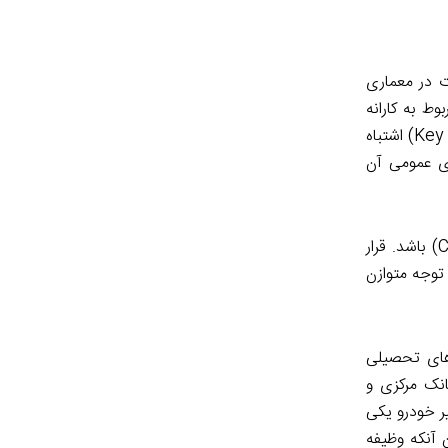
ت در معماری
ط به کارانه
پزشکان و یا اعطای بودجه مابه‌ازای افراد بستری‌شده در بیمارستان‌ها ناشی از انتخاب «شاخص عملکرد کلیدی» (Key Performance Indicator) اشتباه
های عمومی آن
همچنین بخش عمده از تعارضات منافع نظام‌مند می‌تواند ناشی از اهداف سازمانی متعارض (Conflict in Organizational Objective) باشد. قرار
 توجه متوازن
های تحصیلی
نک مرکزی و
ر خودرو یکی
 آنکه وظیفه