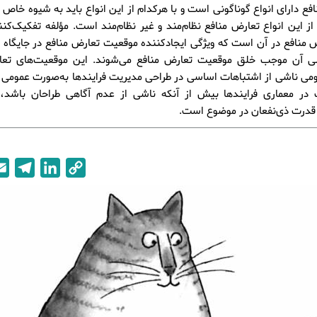
فع دارای انواع گوناگونی است و با هرکدام از این انواع باید به شیوه خاص 
ز این انواع تعارض منافع نظام‌مند و غیر نظام‌مند است. مؤلفه تفکیک‌کنن
 منافع در آن است که ویژگی ایجادکننده موقعیت تعارض منافع در جایگاه قرا
ولی آن موجب خلق موقعیت تعارض منافع می‌شوند. این موقعیت‌های تعا
ومی ناشی از اشتباهات اساسی در طراحی مدیریت فرایندها به‌صورت عمومی
 در معماری فرایندها بیش از آنکه ناشی از عدم آگاهی طراحان باشد، 
قدرت ذی‌نفعان در موضوع است.
T
L
C
e
i
o
l
n
p
e
k
y
g
e
L
r
d
i
a
I
n
m
n
k