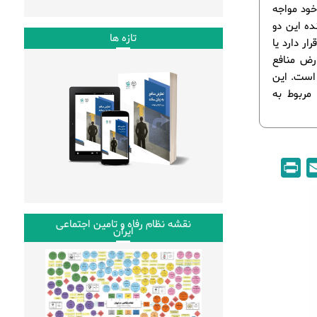
خود مواجه
ده این دو
تازه ها
ر دارد یا
رض منافع
 است. این
مربوط به
P
E
r
m
i
a
نقشه نظام رفاه و تامین اجتماعی
n
i
ایران
t
l