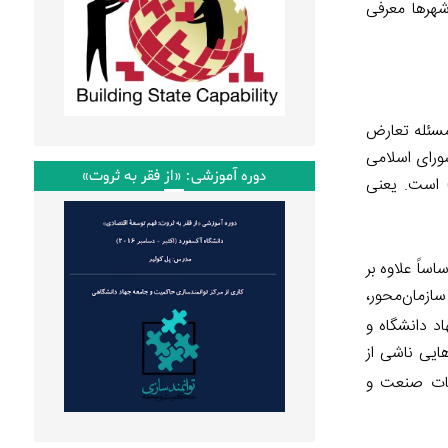
شهرها معرفی
ر مسئله تعارض
ورای اسلامی
دوره آموزشی: «از فقر به ثروت»
 است. یعنی
ساً علاوه بر
سازمان‌محور،
د دانشگاه و
ینی (نظری) درآمدهایی ناشی از
اطات صنعت و