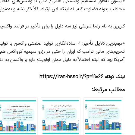
«ایشون به‌طور مستقیم وابستگی علمی/ مالی با واکسن‌های داخلی
مخاطب بتونه قضاوت کنه. نه اینکه این ارتباط کلاً ذکر نشه و به‌ع
کاربری به نام رضا شریفی نیز سه دلیل را برای تأخیر در فرایند واکس
تحریم‌های مالی ترامپ که ایران را حتی در رزرو سهمیه کوواکس هم
آمریکا بود که البته احتمالاً به دلیل همان اولویت دارو بر واکسن ب
لینک کوتاه https://iran-bssc.ir/?p=19066
مطالب مرتبط: