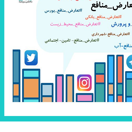
m
n
k