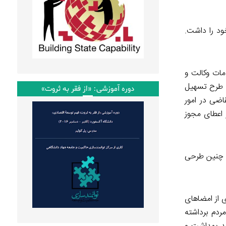
د را داشت.
مات وکالت و
… طرح تسهیل
دوره آموزشی: «از فقر به ثروت»
ضی در امور
اعطای مجوز
ید چنین طرحی
 از امضاهای
ردم برداشته