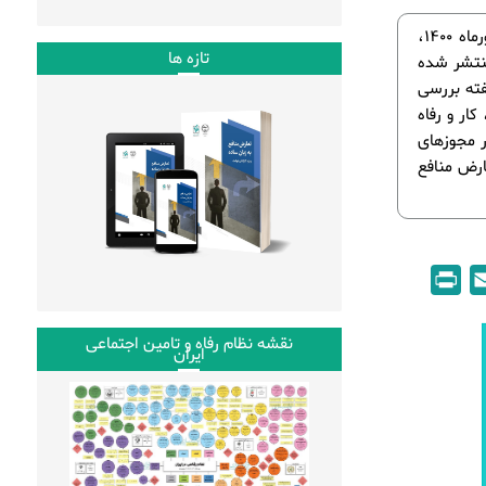
در هفته گذشته و طی روزهای پنج‌شنبه هجدهم تا چهارشنبه بیست و چهارم شهریورماه 1400،
تازه ها
منتشر شده
فته بررسی
ار و رفاه
 مجوزهای
ارض منافع
P
E
r
m
i
a
نقشه نظام رفاه و تامین اجتماعی
ایران
n
i
t
l