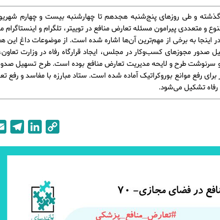
وع و متعددی پیرامون مسئله تعارض منافع در توییتر، تلگرام و اینستاگرام 
 اینجا به برخی از مهم‌ترین آن‌ها اشاره شده است. از موضوعات داغ این ه
 صدور مجوزهای کسب‌وکار در مجلس، ایجاد قرارگاه رفاه در وزارت تعاون، ک
و سرنوشت طرح و لایحه مدیریت تعارض منافع بوده است. طرح تسهیل صدور
برای رفع موانع بوروکراتیک آماده شده است. ستاد مبارزه با مفاسد و رفع تع
ه رفاه تشکیل می‌شود.
T
L
C
e
i
o
l
n
p
e
k
y
g
e
L
r
d
i
a
I
n