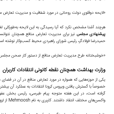
«لایحه دوقلوی دولت روحانی در مورد شفافیت و مدیریت تعارض منافع
هرچند آشنا مشخص نکرد که آیا رسیدگی به این لایحه به‌طورکلی ل
پیشنهادی مجلس
نیز برای مدیریت تعارض منافع همچنان نتوانست
حمیدرضا فولادگر، رئیس شورای راهبردی محیط کسب‌وکار نوشته اس
«خوشبختانه طرح مدیریت تعارض منافع از دستور کار صحن مجلس 
وزارت بهداشت همچنان نقطه کانونی انتقادات کاربران
یکی از حوزه‌هایی که همواره در مورد تعارض منافع در آن در فض
خصوصاً با گسترش یافتن ویروس کرونا انتقادات به عملکرد آن بیشتر ن
گرفته است، در این هفته متوجه پیام طبرسی،‌ رئیس بخش عفون
واکسن‌های مختلف انتقاد داشتند. کاربری به نام Mehrnoosh از لزوم شفافیت در ارتباطات افراد مختلف با شرکت‌های داروسازی سخن می‌گوید: