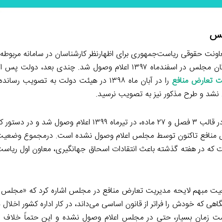
لس
نت حقوقی ریاست‌جمهوری برای اظهارنظر كارشناسان در سامانه مربوطه
شد. به موازات اقدام دولت، طرحی با موضوع مشابه توسط نمایندگان مجلس در اسفندماه ۱۳۹۷ اعلام وصول شد. چ
ت تعارض منافع
را در آبان ماه ۱۳۹۸ در هیئت دولت به تصویب ر
 نشد و طرح مذکور نیز به تصویب نرسید.
پس از آغاز به كار مجلس یازدهم طرح قبلی بدون هیچ‌گونه تغییری در قالب ۳ فصل و ۲۷ ماده، در تیرماه ۹
ض منافع تاكنون توسط مجلس اعلام وصول نشده است. درمجموع وضعیت 
ت که در هفته گذشته باعث انتقادات اسحاق جهانگیری، معاون اول ریاست
ضعیت مبهم لایحه مدیریت تعارض منافع در مجلس اشاره کرد که «مجل
خورد، هر دستگاهی که خودش را فراتر از قانون اساسی می‌داند، در کار اداره کشور اخلال
ت زمان بسیار، حتی در مجلس اعلام وصول نشده و این حتماً خلاف ق