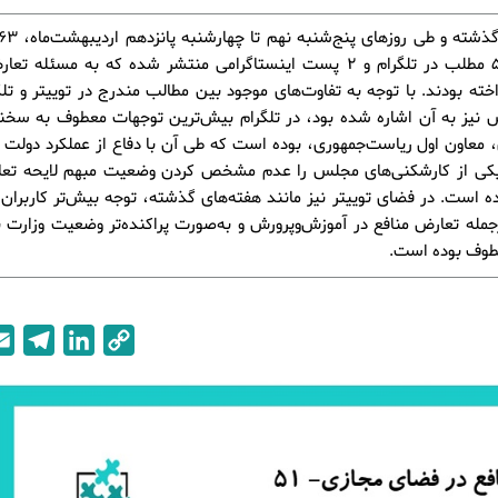
توییتر، 51 مطلب در تلگرام و 2 پست اینستاگرامی منتشر شده که به مسئله
اخته بودند. با توجه به تفاوت‌های موجود بین مطالب مندرج در توییتر و تلگ
 نیز به آن اشاره شده بود،­ در تلگرام بیش‌ترین توجهات معطوف به سخن
 معاون اول ریاست‌جمهوری، بوده است که طی آن با دفاع از عملکرد دولت و 
ی از کارشکنی‌های مجلس را عدم مشخص کردن وضعیت مبهم لایحه تعا
ه است. در فضای توییتر نیز مانند هفته‌های گذشته، توجه بیش‌تر کاربران 
جمله تعارض منافع در آموزش‌وپرورش و به‌صورت پراکنده‌تر وضعیت وزارت
وف بوده است.
T
L
C
e
i
o
l
n
p
e
k
y
g
e
L
r
d
i