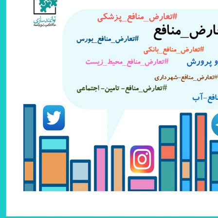
a
I
n
m
n
k