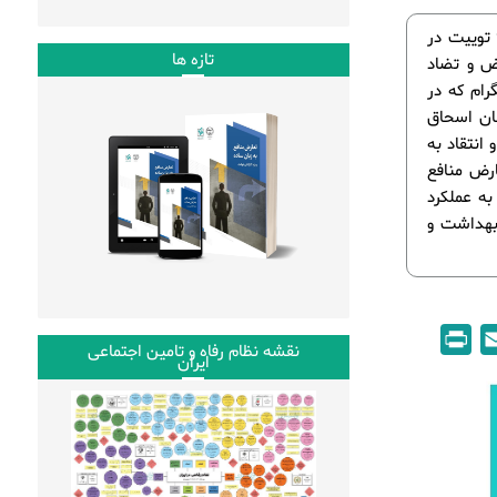
در هفته گذشته و طی روزهای پنج‌شنبه نهم تا چهارشنبه پانزدهم اردیبهشت‌ماه، 63 توییت در
تازه ها
 تعارض و تضاد
رام که در
ان اسحاق
انتقاد به
رض منافع
به عملکرد
 بهداشت و
P
E
نقشه نظام رفاه و تامین اجتماعی
ایران
r
m
i
a
n
i
t
l