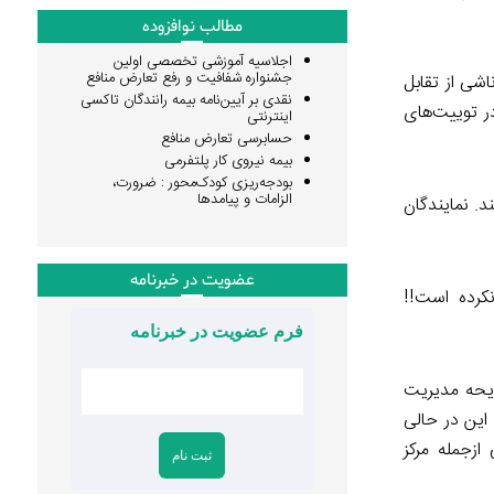
مطالب نوافزوده
اجلاسیه آموزشی تخصصی اولین
جشنواره شفافیت و رفع تعارض منافع
اشی از تقابل
نقدی بر آیین‌نامه بیمه رانندگان تاکسی
نه موازین قانونی دانسته و درنتیجه خواهان پاسخگویی مجلس شدند. کاربرانی به نام hooman و Majid Hassani در توییت‌های
اینترنتی
حسابرسی تعارض منافع
بیمه نیروی کار پلتفرمی
بودجه‌ریزی کودک‌محور : ضرورت،
الزامات و پیامدها
. نمایندگان
عضویت در خبرنامه
 نکرده است!!
فرم عضویت در خبرنامه
ایحه مدیریت
این در حالی
ازجمله مرکز