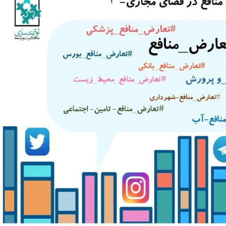
m
n
k