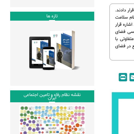
ار دادند.
تازه ها
ظام سلامت
شاره قرار
ررسی فضای
تفاوتی با
ع در فضای
P
E
r
m
i
a
نقشه نظام رفاه و تامین اجتماعی
ایران
n
i
t
l