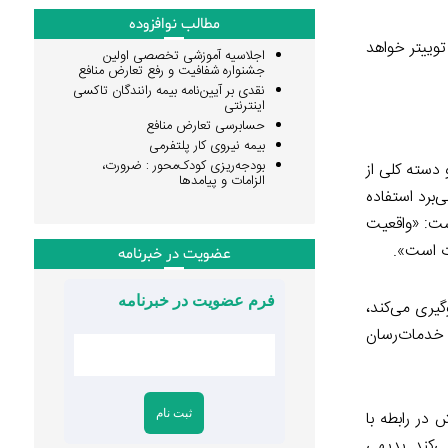
مطالب نوافزوده
ز رفتار کاربران توییتر خواهد
اجلاسیه آموزشی تخصصی اولین
جشنواره شفافیت و رفع تعارض منافع
نقدی بر آیین‌نامه بیمه رانندگان تاکسی
اینترنتی
حسابرسی تعارض منافع
بیمه نیروی کار پلتفرمی
بودجه‌ریزی کودک‌محور : ضرورت،
 دسته کلی از
الزامات و پیامدها
‌برد استفاده
ست: «واقعیت
ات است».
عضویت در خبرنامه
فرم عضویت در خبرنامه
یری می‌کند،
ی خدمات‌رسان
در رابطه با
‌کند. بدیهی