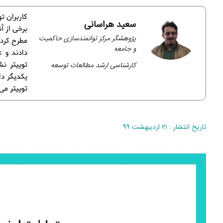
کاربران ت
سعید هراسانی
برخی از آ
پژوهشگر مرکز توانمندسازی حاکمیت
مطرح کردن
و جامعه
دادند و ع
کارشناسی ارشد مطالعات توسعه
توییتر نش
یکدیگر دا
توییتر می‌
تاریخ انتشار : ۲۱ اردیبهشت ۹۹