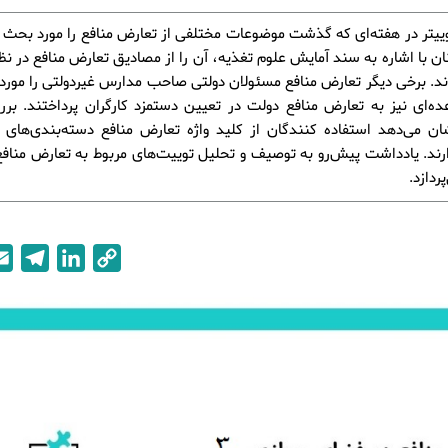
وییتر در هفته‌ای که گذشت موضوعات مختلفی از تعارض منافع را مورد بحث قر
نان با اشاره به سند آمایش علوم تغذیه، آن را از مصادیق تعارض منافع در ن
د. برخی دیگر تعارض منافع مسئولان دولتی صاحب مدارس غیردولتی را مورد ا
ده‌ای نیز به تعارض منافع دولت در تعیین دستمزد کارگران پرداختند. ب
ان می‌دهد استفاده کنندگان از کلید واژه تعارض منافع دسته‌بندی‌های م
رند. یادداشت پیش‌رو به توصیف و تحلیل توییت‌های مربوط به تعارض مناف
پردازد.
T
L
C
e
i
o
l
n
p
e
k
y
g
e
L
r
d
i
a
I
n