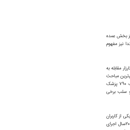
یز بخش عمده
دا نیز مفهوم
ر مقابله به
ی‌ترین مباحث
مربوط به این سند آن است که به طور همزمان ظرفیت دکتری علوم تغذیه را به ده نفر در سال کاهش داده و در عین حال پیشنهاد جذب ۷۹۰ پزشک
ان و سلب برخی
ی از کاربران
نوشته است « جناب سخنگو پاسخ دهید اگر تعارض منافع نبود، طب اورژانس ما در اورژانس های کشور بدون سونو و …. کار می کرد؟! ۲۰سال اجرای