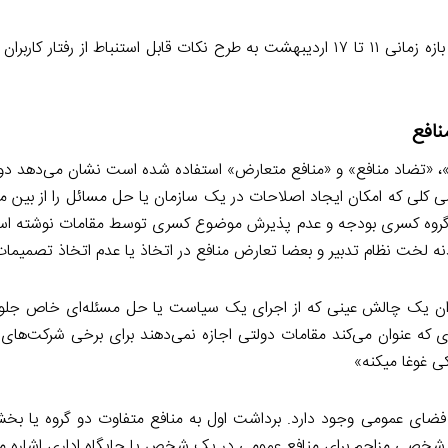
بر همین اساس گزارش پیش‌رو با بررسی محتوایی فضایی توییتر در بازه زمانی ۱۱ تا ۱۷ اردیبهشت به طرح نکات قابل استنباط ا
نافع
نافع»، «تضاد منافع» و «منافع متعارض» استفاده شده است نشان می‌دهد دو
ومی کلی که امکان ایجاد اصلاحات در یک سازمان یا حل مسائل را از بین می
ل کارگروه کسری بودجه و عدم پذیرش موضوع کسری توسط مقامات نوشته ا
دنه لخت نظام تدبیر و بعضا تعارض منافع در اتخاذ یا عدم اتخاذ تصمیم
عنوان یک چالش عینی که از اجرای یک سیاست یا حل مسئله‌ای خاص جلوگ
گری که عنوان می‌کند مقامات دولتی اجازه نمی‌دهند برای برخی شرکت‌ها
ی غوغا میکنه»
 فضای عمومی وجود دارد. برداشت اول به منافع متفاوت دو گروه یا بخش 
ع شخصی مزاحم برای منافع عمومی در یک شخص یا جایگاه اداری اشاره می