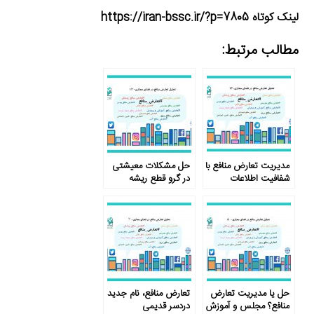
لینک کوتاه https://iran-bssc.ir/?p=7805
مطالب مرتبط:
مدیریت تعارض منافع با
حل مشکلات معیشتی
شفافیت اطلاعات
در گرو قطع ریشه
تعارض منافع
حل یا مدیریت تعارض
تعارض منافع، نام جدید
منافع؟ مجلس و آموزش
دردسر قدیمی