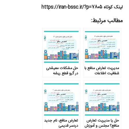
لینک کوتاه https://iran-bssc.ir/?p=7805
مطالب مرتبط:
مدیریت تعارض منافع با
حل مشکلات معیشتی
شفافیت اطلاعات
در گرو قطع ریشه
تعارض منافع
حل یا مدیریت تعارض
تعارض منافع، نام جدید
منافع؟ مجلس و آموزش
دردسر قدیمی