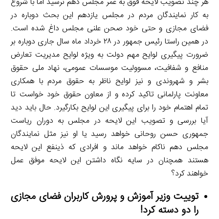
هر چند تصویب لایحه فوق به عمر مجلس دهم نرسید اما با شروع
به کار نمایندگان مردم در مجلس یازدهم این بحث دوباره در
فضای مجازی و حتی خود صحن علنی مجلس داغ شده است.
در همین راستا رئیس جمهور در ۲۸ خرداد ماه سال جاری دوباره بر
ضرورت پیگیری لوایح مهم دولت به ویژه لوایح مدیریت تعارض
منافع و شفافیت، مسوولیت موسسات عمومی، نهاد ملی حقوق
بشر و شهروندی و نیز لوایح ناظر به حقوق مردم با همکاری
معاونت پارلمانی تاکید کرده و از معاون حقوق خود خواست تا
تمام اهتمام خود را برای پیگیری این لوایح بکارگیرد. حال باید دید
آیا بررسی و تصویب این لایحه در مجلس به دوران ریاست
جمهوری حسن روحانی خواهد رسید یا او نیز مثل نمایندگان
مجلس دهم ناکام خواهد ماند و افرادی که ذینفع این لایحه
هستند همچنان در سایه نگاه داشتن این لایحه موفق عمل
خواهند کرد؟
توییت وزیر آموزش و پرورش کاربران فضای مجازی
را دو دسته کرد!