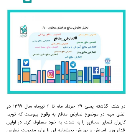
k
y
a
l
r
e
L
i
e
i
d
i
l
g
n
I
n
r
t
n
k
a
m
در هفته گذشته یعنی ۲۹ خرداد ماه تا ۴ تیرماه سال ۱۳۹۹ دو
اتفاق مهم در موضوع تعارض منافع به وقوع پیوست که توجه
کاربران فضای مجازی را به شدت به خود معطوف کرد. در اولین
اقدام وزیر آموزش و پرورش بخشنامه ای را برای مدیریت تعارض