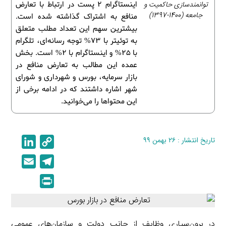
توانمندسازی حاکمیت و
اینستاگرام 2 پست در ارتباط با تعارض
جامعه (1400-1397)
منافع به اشتراک گذاشته شده است.
بیشترین سهم این تعداد مطلب متعلق
به توئیتر با 73% توجه رسانه‌ای، تلگرام
با 25% و اینستاگرام با 2% است. بخش
عمده این مطالب به تعارض منافع در
بازار سرمایه، بورس و شهرداری و شورای
شهر اشاره داشتند که در ادامه برخی از
این محتواها را می‌خوانید.
تاریخ انتشار : ۲۶ بهمن ۹۹
C
L
i
o
E
T
n
p
m
e
P
k
y
a
l
r
e
L
i
e
i
d
i
l
g
n
در برون‌سپاری وظایف از جانب دولت و سازمان‌های عمومی