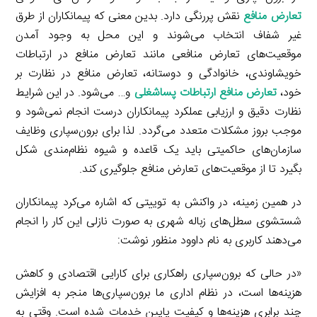
I
n
r
t
تعارض منافع
نقش پررنگی دارد. بدین معنی که پیمانکاران از طرق
n
k
a
غیر شفاف انتخاب می‌شوند و این محل به وجود آمدن
m
موقعیت‌های تعارض منافعی مانند تعارض منافع در ارتباطات
خویشاوندی، خانوادگی و دوستانه، تعارض منافع در نظارت بر
خود،
تعارض منافع ارتباطات
پساشغلی
و… می‌شود. در این شرایط
نظارت دقیق و ارزیابی عملکرد پیمانکاران درست انجام نمی‌شود و
موجب بروز مشکلات متعدد می‌گردد. لذا برای برون‌سپاری وظایف
سازمان‌های حاکمیتی باید یک قاعده و شیوه نظام‌مندی شکل
بگیرد تا از موقعیت‌های تعارض منافع جلوگیری کند.
در همین زمینه، در واکنش به توییتی که اشاره می‌کرد پیمانکاران
شستشوی سطل‌های زباله شهری به صورت نازلی این کار را انجام
می‌دهند کاربری به نام داوود منظور نوشت:
«در حالی که برون‌سپاری راهکاری برای کارایی اقتصادی و کاهش
هزینه‌ها است، در نظام اداری ما برون‌سپاری‌ها منجر به افزایش
چند برابری هزینه‌ها و کیفیت پایین خدمات شده است. وقتی به