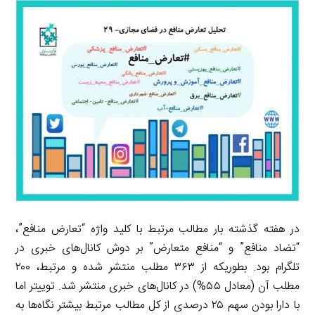
e
L
i
e
i
d
i
l
g
n
I
n
r
t
n
k
a
m
در هفته گذشته بار مطالب مرتبط با کلید واژه “تعارض منافع”،
“تضاد منافع” و “منافع متعارض” بر دوش کانال‌های خبری در
تلگرام بود. بطوریکه از ۳۶۳ مطلب منتشر شده و مرتبط، ۲۰۰
مطلب آن (معادل ۵۵%) در کانال‌های خبری منتشر شد. توییتر اما
با دارا بودن سهم ۲۵ درصدی از کل مطالب مرتبط بیشتر نگاه‌ها به