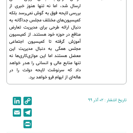
ارسال شد، اما نه تنها هنوز خبری از
بررسی لایحه فوق به گوش نمی‌رسد بلکه
کمیسیون‌های مختلف مجلس جداگانه به
دنبال ارائه طرحی برای مدیریت تعارض
منافع در حوزه خود هستند. از کمیسیون
آموزش گرفته تا کمیسیون اجتماعی
مجلس همگی به دنبال مدیریت این
معضل هستند اما این موازی‌کاری‌ها نه
تنها منابع مالی و انسانی را هدر خواهد
داد که سرنوشت لایحه دولت را در
هاله‌ای از ابهام فرو خواهد برد.
تاریخ انتشار : ۰۲ آذر ۹۹
C
L
i
o
E
T
n
p
m
e
P
k
y
a
l
r