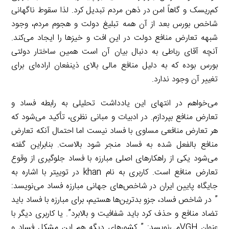
کم‌ریسک و گاهاً امن در ذهن مردم تبدیل کرد. لذا سقوط ناگهانی
شاخص بورس بعد از آن همه تبلیغ دولت و هجوم مردم، وجود
شبهه تعارض منافع دولت در این افت و خیزها را ایجاد می‌کند.
آنچه آقای رباطی به دنبال بیان آن است همین ساختار دولتی
بورس بوده که به دلیل منافع مالی بالای ذینفعان اراده‌ای برای
تغییر آن وجود ندارد.
می‌خواهم در انتهای این یادداشت تحلیلی به رابطه فساد و
تعارض منافع بپردازم. در ادبیات و مبانی نظری، تأکید می‌شود که
هر تعارض منافعی مساوی با فساد نیست اما احتمال آنکه تعارض
منافع بالفعل شده به فساد منجر شود بالاست. بنابراین گفته
می‌شود یکی از راهکارهای اصلی مبارزه با فساد جلوگیری از وقوع
تعارض منافع است. کاربری به نام khan در توییتر با اشاره به
جایگاه پایین ایران در شاخص‌های جهانی مبارزه فساد می‌نویسد:
” در شاخص فساد، جزو بدترین‌ها هستیم، برای مبارزه با فساد باید
تضاد منافع و حذف کرد باید شفافیت و بالابرد”. یا کاربری دیگر با
عنوان VGHمی‌نویسد: ” کشورهای دیگه هم این مشکل فساد و