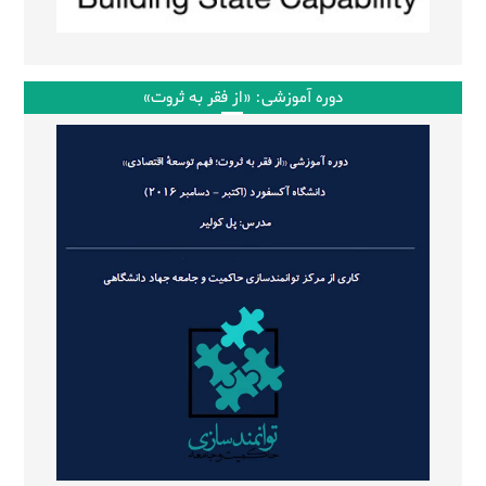
دوره آموزشی: «از فقر به ثروت»