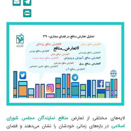
E
T
n
p
m
e
P
k
y
a
l
r
e
L
i
e
i
d
i
l
g
n
I
n
r
t
n
k
a
m
لایه‌های مختلفی از تعارض
منافع نمایندگان مجلس شورای
اسلامی
در بازه‌های زمانی خودشان را نشان می‌دهند و فضای