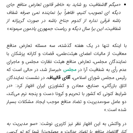
«میگم #شفافیت رو شاید به خاطر قانون تعارض منافع جای
دیگه ای تصویب کنیم، ظاهراً برا نماینده نمی صرفه شفاف
باشه فرقی نداره از کدوم جناح باشه در صورت گریزانه از
شفافیت، این برا سال دیگه و ریاست جمهوری یادمون میمونه
»
با اینکه تنها در یک هفته گذشته، سه مسئله تعارض منافع
معافیت از مالیات اعضای هیئت‌علمی، قضات و کارانه پزشکان با
نمایندگان مجلس، تعارض منافع هیئت نظارت مجلس و ماجرای
عدم رأی به شفافیت آرا در
مجلس
خبرساز شد، در حالی است که
رئیس مجلس شورای اسلامی،
آقای قالیباف
، در نشست نمایندگان
اتاق بازرگانی، صنایع، معادن و کشاورزی ایران اظهار کرد: «در
شرایط کنونی که کشور با تحریم و کرونا دست و پنجه نرم می‌کند،
دو عامل سوءمدیریت و تضاد منافع موجب ایجاد مشکلات بسیار
شده است.»
در واکنش به این اظهار نظر نیز کاربری نوشت:
«سو مدیریت به
کنار #تضاد_منافع یا تضاد عدالت و مصلحت! شما که تو کرسی