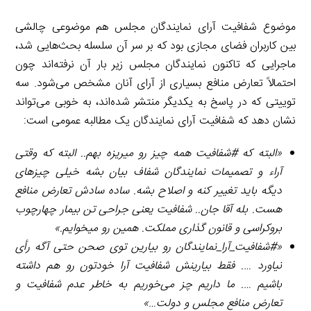
موضوع شفافیت آرای نمایندگان مجلس هم موضوعی چالشی
بین کاربران فضای مجازی بود که بر سر آن سلسله بحث‌هایی شد،
ماجرایی که تاکنون نمایندگان مجلس زیر بار آن نرفته‌اند چون
احتمالاً تعارض منافع بسیاری از آرای آنان مشخص می‌شود. سه
توییتی که در پاسخ به یکدیگر منتشر شده‌اند، به خوبی می‌تواند
نشان دهد که شفافیت آرای نمایندگان یک مطالبه عمومی است:
«البته که #شفافیت همه چیز رو میریزه بهم.. البته که وقتی
آراء و تصمیمات نمایندگان شفاف بیان بشه خیلی چیزهای
دیگه باید تغییر کنه و اصلاح بشه. ساده سادش تعارض منافع
هست. بله آقا جان.. شفافیت یعنی جراحی تن بیمار چهارچوب
بروکراسی و قانون گذاری مملکت. همین رو میخوایم.»
«#شفافیت_آرا_نمایندگان رو بیارین توی صحن حتی آگه رأی
نیاورد
…
. فقط بیارینش شفافیت آرا خودتون رو هم داشته
باشیم
…
. ما داریم چز می‌خوریم به خاطر عدم شفافیت و
تعارض منافع مجلس و دولت…»