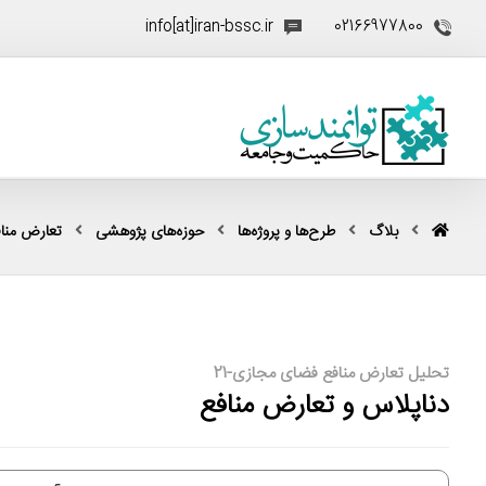
info[at]iran-bssc.ir
02166977800
بلاگ
طرح‌ها و پروژه‌ها
حوزه‌های پژوهشی
تعارض منا
تحلیل تعارض منافع فضای مجازی-21
دناپلاس و تعارض منافع