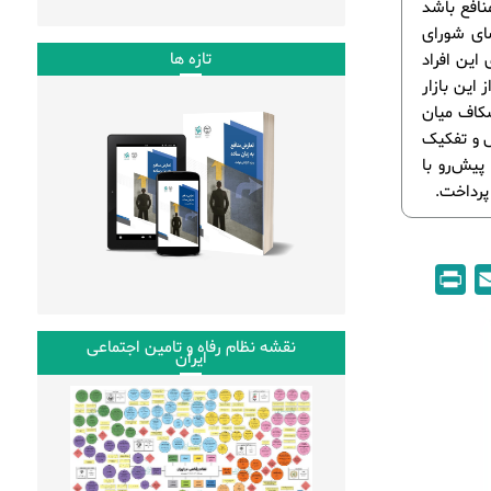
ض منافع باشد
ضای شورای
تازه ها
این افراد
 این بازار
شکاف میان
س و تفکیک
یش‌رو با
پرداخت.
P
E
r
m
i
a
نقشه نظام رفاه و تامین اجتماعی
ایران
n
i
t
l