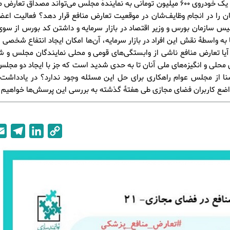
آیا تحویل یک خودروی 600 میلیون تومانی به نمایندۀ مجلس می‌تواند مصداق تعار
ان را در انجام وظایف‌شان در موقعیت تعارض منافع قرار دهد؟ فعالیت اع
س سازمان بورس و وزیر اقتصاد در بازار سرمایه و داشتن کد بورس از سوی 
 به واسطۀ نقش این افراد در بازار سرمایه، آن‌ها امکان ایجاد انتفاع شخصی از
 آیا تعارض منافع ناشی از وابستگی‌های قومی و محلی نمایندگان مجلس و 
ی محلی و انگیزه‌های ملی آنان تا به حدی شدید است که جز با ایجاد دو مجل
 از مجلس عوام راهکاری برای حل این مسئله وجود ندارد؟ در یادداشت پ
اضع کاربران فضای مجازی طی هفتۀ گذشته به بررسی این پرسش‌ها خواهیم 
T
L
C
e
i
o
l
n
p
e
k
y
g
e
L
r
d
i
a
I
n