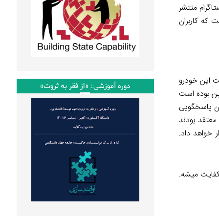
شبکۀ اجتماعی توئیتر و ۱ مطلب در شبکۀ اینستاگرام منتشر
 که کاربران
ت این خودرو
دوره آموزشی: «از فقر به ثروت»
مان حساب شده و قرار بر این بوده است
آن پاسخگویی
معتقد بودند
 خواهد داد.
confli که همه جای دنیا باعث عدم کفایت میشه.