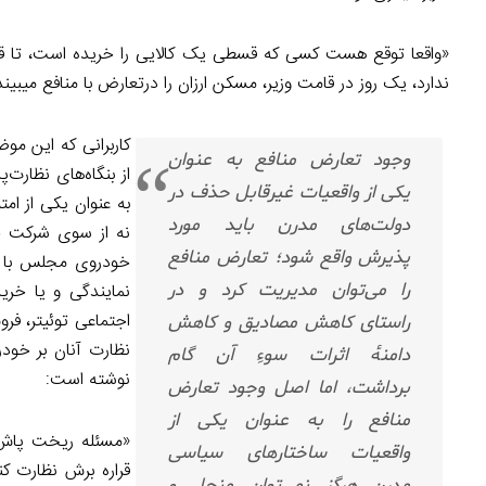
«واقعا توقع هست کسی که قسطی یک کالایی را خریده است، تا ق
ندارد، یک روز در قامت وزیر، مسکن ارزان را درتعارض با منافع میبیند، یک ر
کاربرانی که این موض
وجود تعارض منافع به عنوان
از بنگاه‌های نظارت‌
یکی از واقعیات غیرقابل حذف در
به عنوان یکی از ام
دولت‌های مدرن باید مورد
نه از سوی شرکت خو
پذیرش واقع شود؛ تعارض منافع
خودروی مجلس با را
را می‌توان مدیریت کرد و در
نمایندگی و یا خری
اجتماعی توئیتر، ف
راستای کاهش مصادیق و کاهش
نظارت آنان بر خود
دامنۀ اثرات سوءِ آن گام
نوشته است:
برداشت، اما اصل وجود تعارض
منافع را به عنوان یکی از
«مسئله ریخت پاش 
واقعیات ساختار‌های سیاسی
قراره برش نظارت کن
مدرن هرگز نمی‌توان منحل و