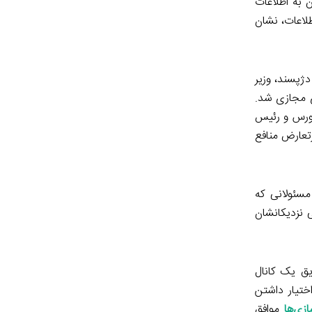
 به اطلاعات
لاعات، نشان
دژپسند، وزیر
ای مجازی شد.
بورس و رئیس
رتعارض منافع
مسئولانی که
ی نزدیکانشان
یق یک کانال
ختیار داشتن
زی‌ها
موافق