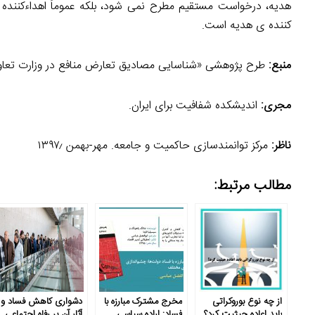
هدیه، درخواست مستقیم مطرح نمی شود، بلکه عموماً اهداءکننده ی
کننده ی هدیه است.
منبع:
طرح پژوهشی «شناسایی مصادیق تعارض منافع در وزارت تعاون، 
مجری:
اندیشکده شفافیت برای ایران.
ناظر:
مرکز توانمندسازی حاکمیت و جامعه. مهر-بهمن ۱۳۹۷٫
مطالب مرتبط:
از چه نوع بوروکراتی
مخرج مشترک مبارزه با
دشواری کاهش فساد و
باید اعاده حیثیت کرد؟
فساد: اراده سیاسی
آثار آن بر رفاه اجتماعی