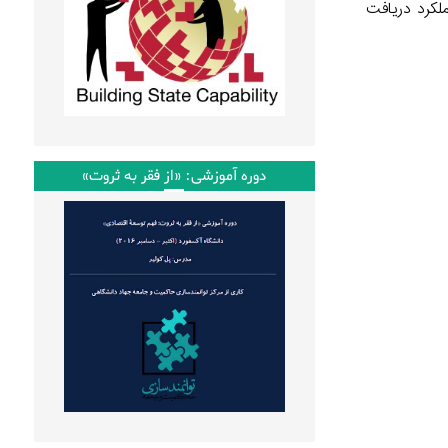
لکرد دریافت
دوره آموزشی: «از فقر به ثروت»