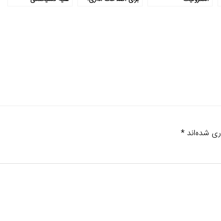
رویکرد «انطباق
اجتماعی
تکرارشونده مساله-
محور»
ری شده‌اند
*