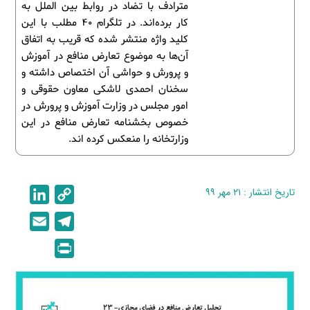
مترادف با تضاد در روابط بین الملل به
کار برده‌اند. در تلگرام 40 مطلب با این
کلید واژه منتشر شده که قریب به اتفاق
آن‌ها به موضوع تعارض منافع در آموزش
و پرورش و حواشی آن اختصاص داشته و
سخنان احمدی لاشکی معاون حقوقی و
امور مجلس در وزارت آموزش و پرورش در
خصوص بخشنامه تعارض منافع در این
وزارتخانه را منعکس کرده اند.
تاریخ انتشار : ۲۱ مهر ۹۹
C
L
i
o
E
T
n
p
m
e
P
k
y
a
l
r
e
L
i
e
i
d
i
l
g
n