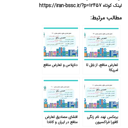
لینک کوتاه https://iran-bssc.ir/?p=12457
مطالب مرتبط:
تعارض منافع، از بابل تا
دناپلاس و تعارض منافع
امریکا!
برعکس نهند نام زنگی
افشای مصادیق تعارض
کافور! فراکسیون
منافع در ایران و کانادا
کارفرمایان یا فراکسیون