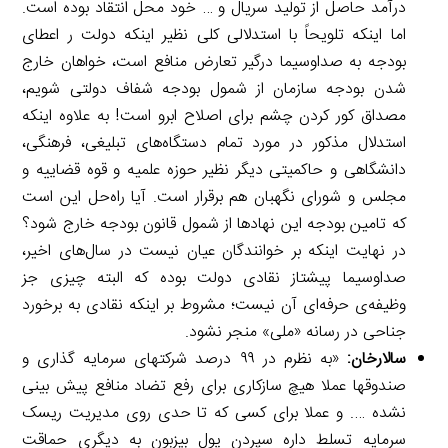
درآمد حاصل از تولید سریال و … خود محل انتقاد بوده است.
اما اینکه تلویحاً با استدلالی کلی نظیر اینکه دولت ر اعطای
بودجه به صداوسیما درگیر تعارض منافع است، خواهان خارج
شدن بودجه سازمان از شمول بودجه شفاف دولتی شویم،
مصداق کور کردن چشم برای اصلاح ابرو است! به علاوه اینکه
استدلال مذکور در مورد تمام دستگاه‌های تبلیغی، فرهنگی،
دانشگاهی و حاکمیتی دیگر نظیر حوزه علمیه و قوه قضاییه و
مجلس و شورای نگهبان هم برقرار است. آیا راه‌حل این است
که تامین بودجه این نهادها از شمول قانون بودجه خارج شود؟
در نهایت اینکه بر خوانندگان عیان نیست در سال‌های اخیر،
صداوسیما پیشتاز نقادی دولت بوده که البته چیزی جز
وظیفه‌ی حرفه‌ای آن نیست؛ مشروط بر اینکه نقادی به برخورد
جناحی در رسانه «ملی» منجر نشود.
سالارخان:
«به نظرم در ۹۹ درصد شرکتهای سرمایه گذاری و
صندوقها عملا هیچ سازکاری برای رفع تضاد منافع پیش بینی
نشده …. و عملا برای کسی که تا حدی روی مدیریت ریسک
سرمایه تسلط داره سپردن پول بیزبون به دیگری حماقت