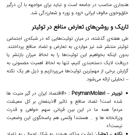
هنجاری مناسب در جامعه است و نباید برای مواجهه با آن درگیر
خلق‌وخوی مالوف ایرانی «زود و زور» و شعارزدگی شد.
تاریک و روشن‌های تعارض منافع در توئیتر
طی هفته‌ی گذشته، در میان توئیت‌هایی که در شبکه‌ی اجتماعی
توئیتر منتشر شد نیز مواردی به تعارض و تضاد منافع پرداختند.
بدون اینکه بخواهیم این توئیت‌ها را به لحاظ میزان بازنشر یا
دریافت لایک دسته‌بندی کنیم، تنها به لحاظ اهمیت مضمونی به
گزارش برخی از مهم‌ترین توئیت‌ها می‌پردازیم و ذیل هر یک نکته
– تحلیلی ارائه می‌شود.
توییتر –
PeymanMolavi
:
«#اقتصاد ایران در گیر منیت ها
شده است! تضاد منافع و تاثیر #ذینفعان بر كل معیشت
مردم! همه ما در این بین قربانی سهم خواهی و قدرت
وزراتخانه ها و … هستند! وكسی هم پاسخگوی این وضعیت
نیست!»
نکته – تحلیل:
توئیت مذکور هرچند به شکل اجمالی به تضاد