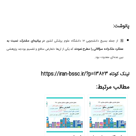
پانوشت:
[۱]
. از جمله بسیج دانشجویی ۱۲ دانشگاه علوم پزشکی کشور،
در بیانیه‌ای مشترک، نسبت به
عملکرد ملک‌زاده سؤالاتی را مطرح نمودند
که یکی از ان‌ها «تعارض منافع و تقسیم بودجه پژوهشی
بین عده‌ای معدود» بود.
لینک کوتاه https://iran-bssc.ir/?p=13823
مطالب مرتبط: