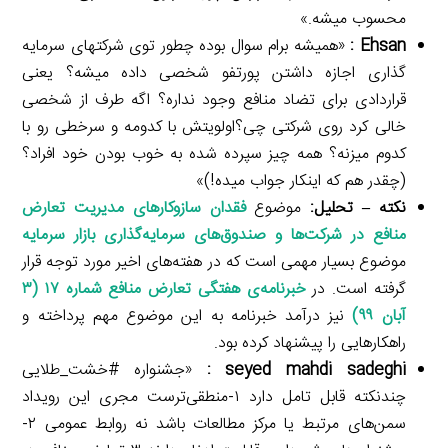
محسوب میشه.»
Ehsan
:
«همیشه برام سوال بوده چطور توی شرکتهای سرمایه
گذاری اجازه داشتن پورتفو شخصی داده میشه؟ یعنی
قراردادی برای تضاد منافع وجود نداره؟ اگه طرف از شخصی
خالی کرد روی شرکتی چی؟اولویتش با کدومه و سرخطی رو با
کدوم میزنه؟ همه چیز سپرده شده به خوب بودن خود افراد؟
(چقدر هم که اینکار جواب میده!)»
نکته – تحلیل:
موضوع
فقدان سازوکارهای مدیریت تعارض
منافع در شرکت‌ها و صندوق‌های سرمایه‌گذاری بازار سرمایه
موضوع بسیار مهمی است که در هفته‌های اخیر مورد توجه قرار
گرفته است. در
خبرنامه‌ی هفتگی تعارض منافع شماره ۱۷ (۳
آبان ۹۹)
نیز درآمد خبرنامه به این موضوع مهم پرداخته و
راهکارهایی را پیشنهاد کرده بود.
seyed mahdi sadeghi
:
«جشنواره #خشت_طلایی
چندنکته قابل تامل دارد ۱-منطقی‌‌ترست مجری این رویداد
سمن‌های مرتبط یا مرکز مطالعات باشد نه روابط عمومی ۲-