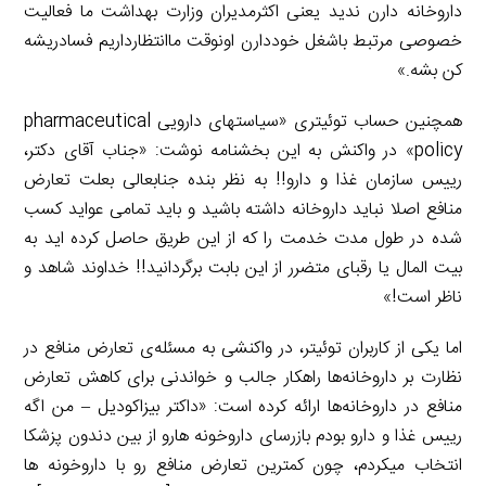
داروخانه دارن ندید یعنی اکثرمدیران وزارت بهداشت ما فعالیت
خصوصی مرتبط باشغل خوددارن اونوقت ماانتظارداریم فسادریشه
کن بشه.»
همچنین حساب توئیتری «سیاستهای دارویی pharmaceutical
policy» در واکنش به این بخشنامه نوشت: «جناب آقای دکتر،
رییس سازمان غذا و دارو!! به نظر بنده جنابعالی بعلت تعارض
منافع اصلا نباید داروخانه داشته باشید و باید تمامی عواید کسب
شده در طول مدت خدمت را که از این طریق حاصل کرده اید به
بیت المال یا رقبای متضرر از این بابت برگردانید!! خداوند شاهد و
ناظر است!»
اما یکی از کاربران توئیتر، در واکنشی به مسئله‌ی تعارض منافع در
نظارت بر داروخانه‌ها راهکار جالب و خواندنی برای کاهش تعارض
منافع در داروخانه‌ها ارائه کرده است: «داکتر بیزاکودیل – من اگه
رییس غذا و دارو بودم بازرسای داروخونه هارو از بین دندون پزشکا
انتخاب میکردم، چون کمترین تعارض منافع رو با داروخونه ها