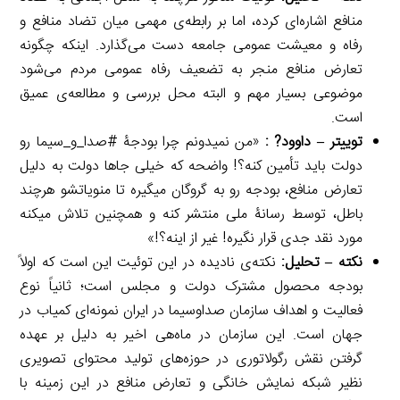
منافع اشاره‌ای کرده، اما بر رابطه‌ی مهمی میان تضاد منافع و
رفاه و معیشت عمومی جامعه دست می‌گذارد. اینکه چگونه
تعارض منافع منجر به تضعیف رفاه عمومی مردم می‌شود
موضوعی بسیار مهم و البته محل بررسی و مطالعه‌ی عمیق
است.
توییتر – داوود
?
:
«من نمیدونم چرا بودجۀ #صدا_و_سیما رو
دولت باید تأمین کنه؟! واضحه که خیلی جاها دولت به دلیل
تعارض منافع، بودجه رو به گروگان میگیره تا منویاتشو هرچند
باطل، توسط رسانۀ ملی منتشر کنه و همچنین تلاش میکنه
مورد نقد جدی قرار نگیره! غیر از اینه؟!»
نکته – تحلیل:
نکته‌ی نادیده در این توئیت این است که اولاً
بودجه محصول مشترک دولت و مجلس است؛ ثانیاً نوع
فعالیت و اهداف سازمان صداوسیما در ایران نمونه‌ای کمیاب در
جهان است. این سازمان در ماه‌هی اخیر به دلیل بر عهده
گرفتن نقش رگولاتوری در حوزه‌های تولید محتوای تصویری
نظیر شبکه نمایش خانگی و تعارض منافع در این زمینه با