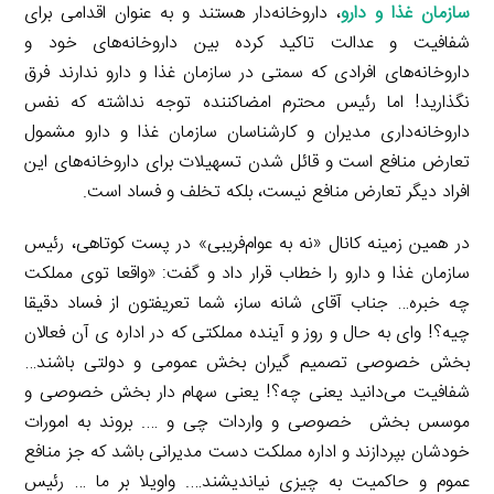
سازمان غذا و دارو
، داروخانه‌دار هستند و به عنوان اقدامی برای
شفافیت و عدالت تاکید کرده بین داروخانه‌های خود و
داروخانه‌های افرادی که سمتی در سازمان غذا و دارو ندارند فرق
نگذارید! اما رئیس محترم امضاکننده توجه نداشته که نفس
داروخانه‌داری مدیران و کارشناسان سازمان غذا و دارو مشمول
تعارض منافع است و قائل شدن تسهیلات برای داروخانه‌های این
افراد دیگر تعارض منافع نیست، بلکه تخلف و فساد است.
در همین زمینه کانال «نه به عوام‌فریبی» در پست کوتاهی، رئیس
سازمان غذا و دارو را خطاب قرار داد و گفت: «واقعا توی مملکت
چه خبره… جناب آقای شانه ساز، شما تعریفتون از فساد دقیقا
چیه؟! وای به حال و روز و آینده مملکتی که در اداره ی آن فعالان
بخش خصوصی تصمیم گیران بخش عمومی و دولتی باشند…
شفافیت می‌دانید یعنی چه؟! یعنی سهام دار بخش خصوصی و
موسس بخش خصوصی و واردات چی و …. بروند به امورات
خودشان بپردازند و اداره مملکت دست مدیرانی باشد که جز منافع
عموم و حاکمیت به چیزی نیاندیشند…. واویلا بر ما … رئیس