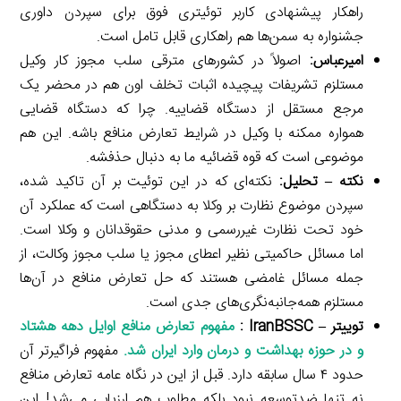
راهکار پیشنهادی کاربر توئیتری فوق برای سپردن داوری
جشنواره به سمن‌ها هم راهکاری قابل تامل است.
امیرعباس:
اصولاً در کشورهای مترقی سلب مجوز کار وکیل
مستلزم تشریفات پیچیده اثبات تخلف اون هم در محضر یک
مرجع مستقل از دستگاه قضاییه. چرا که دستگاه قضایی
همواره ممکنه با وکیل در شرایط تعارض منافع باشه. این هم
موضوعی است که قوه قضائیه ما به دنبال حذفشه.
نکته – تحلیل:
نکته‌ای که در این توئیت بر آن تاکید شده،
سپردن موضوع نظارت بر وکلا به دستگاهی است که عملکرد آن
خود تحت نظارت غیررسمی و مدنی حقوقدانان و وکلا است.
اما مسائل حاکمیتی نظیر اعطای مجوز یا سلب مجوز وکالت، از
جمله مسائل غامضی هستند که حل تعارض منافع در آن‌ها
مستلزم همه‌جانبه‌نگری‌های جدی است.
توییتر –
IranBSSC
:
مفهوم تعارض منافع اوایل دهه هشتاد
و در حوزه بهداشت و درمان وارد ایران شد.
مفهوم فراگیرتر آن
حدود ۴ سال سابقه دارد. قبل از این در نگاه عامه تعارض منافع
نه تنها ضدتوسعه نبود بلکه مطلوب هم ارزیابی می‌شد! این