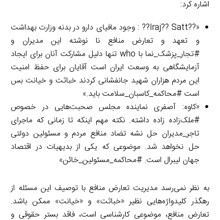
اشاره کرد:
«??Iraj?? Satt?? : وجود مافیای دارو در بدنه وزارت بهداشت
و تعهد و تعارض منافع نا نوشته این مدیران و
#تجار_پزشک_نما با who تنها دلیل مشارکت آنان برای ایجاد
آزمایشگاهی به وسعت ایران است آقایان برای حفظ امنیت
این مردم هزاران شهید جانفشانی کردند خباثت و خیانت بس
است #محاکمه_کاسبان_سلامت باید.»
«کاوه: آصفری نماینده مجلس صحبت‌هایی در خصوص
#ملک‌زاده زاده داشته. نکته مهم اینکه تا زمانی که ماجرای
تاجر_مدیران حل نشه تضاد منافع مردم و مسئولین دولتی
حل نخواهد شد. موضوعی که یکی از بدیهیات در اقتصاد
جهان لیبرال است. #محاکمه‌_مسئولین_خائن»
به نظر نمی‌رسد مدیریت تعارض منافع با توصیف این مسئله از
رهگذر کلیدواژه‌هایی نظیر «خباثت» و «خیانت» ممکن باشد.
تعارض منافع، موضوعی کارشناسی است، فاقد بستر حقوقی و