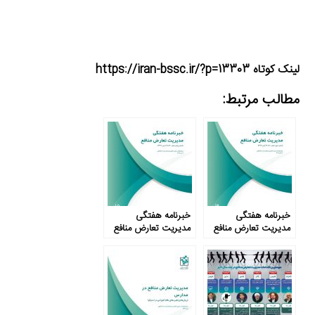
لینک کوتاه https://iran-bssc.ir/?p=13303
مطالب مرتبط:
خبرنامه هفتگی
خبرنامه هفتگی
مدیریت تعارض منافع
مدیریت تعارض منافع
– شماره نوزدهم
– شماره پانزدهم