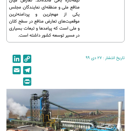
نیمه‌کاره باقی مانده‌اند. تعارض میان
منافع ملی و منطقه‌ای نمایندگان مجلس
یکی از مهم‌ترین و پردامنه‌ترین
موقعیت‌های تعارض منافع در سطح کلان
و ملی است که پیامدها و تبعات بسیاری
در مسیر توسعه کشور داشته است.
تاریخ انتشار : ۲۷ دی ۹۹
C
L
i
o
E
T
n
p
m
e
P
k
y
a
l
r
e
L
i
e
i
d
i
l
g
n
I
n
r
t
n
k
a
m