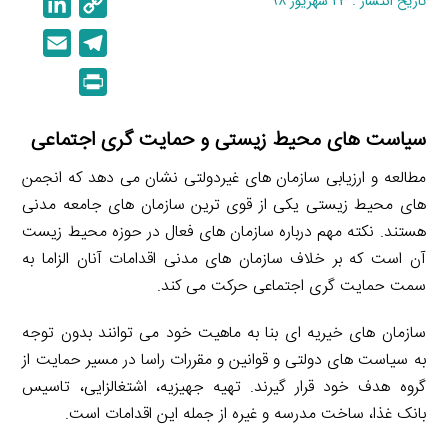
تاریخ انتشار : ۲۳ شهریور ۹۸
C
L
i
o
E
T
n
p
m
e
P
k
y
a
l
r
e
L
i
e
i
سیاست های محیط زیستی و حمایت گری اجتماعی
d
i
l
g
n
I
n
مطالعه و ارزیابی سازمان های غیردولتی نشان می دهد که انجمن
r
t
n
k
های محیط زیستی یکی از قوی ترین سازمان های جامعه مدنی
a
هستند. نکته مهم درباره سازمان های فعال در حوزه محیط زیست
m
آن است که بر خلاف سازمان های مدنی اقدامات آنان الزاما به
سمت حمایت گری اجتماعی حرکت می کند.
سازمان های خیریه ای بنا به ماهیت خود می توانند بدون توجه
به سیاست های دولتی و قوانین و مقررات راسا در مسیر حمایت از
گروه هدف خود قرار گیرند. تهیه جهیزیه، اشتغالزایی، تاسیس
بانک غذا، ساخت مدرسه و غیره از جمله این اقدامات است.