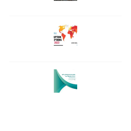
وضعیت اجرای حساب واحد خزانه در ایران
مشکلات شاخص ادراک فساد و نحوه درست تحلیل آن
تعارض منافع فردی و سازمان در صنعت برق و کیفیت دسترسی شهروندان به
برق