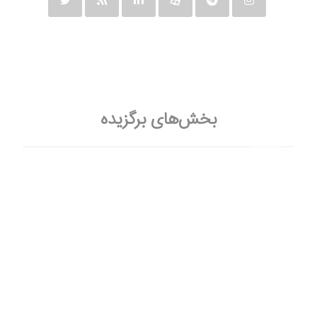
بخش‌های برگزیده
تعارض منافع
حمایت‌طلبی (Advocacy)
توانمند سازی حاکمیت با روش PDIA
گزارش های کارشناسی مرکز
حوزه‌های پژوهشی
همایش‌ها و نشست‌ها
چندرسانه‌ای
خبر نامه مقابله با فساد و فقر