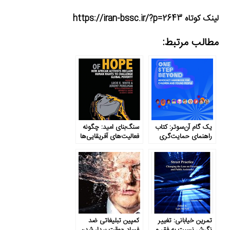
لینک کوتاه https://iran-bssc.ir/?p=2643
مطالب مرتبط:
یک گام آن‌سوتر: کتاب
سنگ‌بنای امید: چگونه
راهنمای حمایت‌گری
فعالیت‌های آفریقایی‌ها
برای کودکان و جوانان
حقوق بشر را بازبینی
می‌کند تا فقر جهانی را
به چالش بکشد
تمرین خیابانی: تغییر
کمپین تبلیغاتی ضد