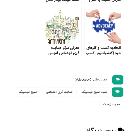
نگرش نسبت به فقر و
فساد «وقت بیدار شدن
کمک‌های عمومی
از خواب»
اتحادیه کسب­ و کارهای
معرفی مرکز حمایت
خرد (کنفدراسیون کسب
گری اجتماعی انجمن
و کار اروپای نوین)
روانشناسی آمریکا
حمایت‌طلبی (Advocacy)
بنیاد خلیج چیسپیک
حمایت­ گری اجتماعی
خلیج چیسپیک
محیط زیست
بدون دیدگاه