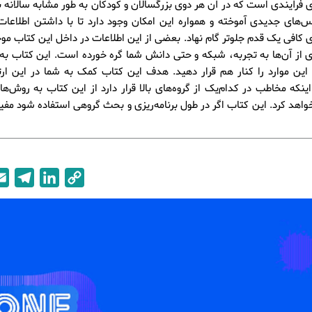
 فرآیندی است که در آن هر دوی بزرگسالان و کودکان به طور مشابه سالانه با
س‌های جدیدی آموخته و همواره این امکان وجود دارد تا با داشتن اطلاعا
 کافی یک قدم جلوتر گام نهاد. بعضی از این اطلاعات در داخل این کتاب م
ی از آن‌ها به تجربه، شبکه و حتی دانش شما گره خورده است. این کتاب ب
 این موارد را کنار هم قرار دهید. هدف این کتاب کمک به شما در این ار
ینکه مخاطب در کدام‌یک از گروه‌های بالا قرار دارد از این کتاب به روش‌ها
واهد کرد. این کتاب اگر در طول برنامه‌ریزی و بحث گروهی استفاده شود مفی
T
L
C
e
i
o
l
n
p
e
k
y
g
e
L
r
d
i
a
I
n