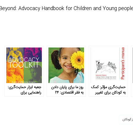
eyond: Advocacy Handbook for Children and Young people
حمایت‌گری مؤثر: کمک
روز ما برای پایان دادن
جعبه ابزار حمایت‌گری:
به کودکان برای تغییر
به فقر اقتصادی: ۲۴
راهنمایی برای
زندگی (راهنمای
روش برای ایجاد
تصمیمات مؤثر در جهت
بین‌المللی حمایت‌گری
تغییرات
بهبود زندگی کودکان
برای ائتلاف نجات
کودکان)
 کودکان