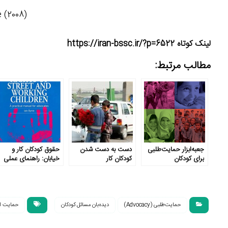
 (2008)
لینک کوتاه https://iran-bssc.ir/?p=6522
مطالب مرتبط:
جعبه‌ابزار حمایت‌طلبی
دست به دست شدن
حقوق کودکان کار و
برای کودکان
کودکان کار
خیابان: راهنمای عملی
برای حمایتگران
حمایت‌طلبی (Advocacy)
دیده‌بان مسائل کودکان
حمایت از