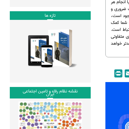
 انجام هر
ت ضروری و
تازه ها
وجود است،
ه شما کمک
تباط است.
ی متفاوتی
دتر خواهد
P
E
r
m
i
a
نقشه نظام رفاه و تامین اجتماعی
ایران
n
i
t
l