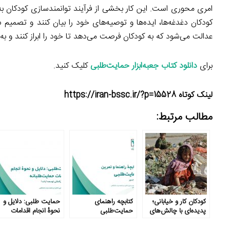
امری محوری است. این کار بخشی از فرآیند توانمندسازی کودکان به‌
کودکان دغدغه‌ها، ایده‌ها و توصیه‌های خود را بیان کنند و تصمیم
عدالت می‌شود که به کودکان فرصت می‌دهد تا خود را ابراز کنند و به
برای
دانلود کتاب جعبه‌ابزار حمایت‌طلبی
کلیک کنید.
لینک کوتاه https://iran-bssc.ir/?p=15528
مطالب مرتبط:
کودکان کار و خیابانی؛
کتابچه راهنمای
حمایت طلبی: دلایل و
پدیده‌ای ‌با ‌چالش‌های
حمایت‌طلبی
نحوۀ انجام اقدامات
فراو‌ان‌، مردم ترحم
حمایت طلبانه
نکنند