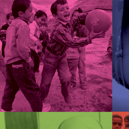
a
I
n
m
n
k