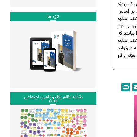
 یک پروژه
د بر اساس
تازه ها
ند. علاوه
ررسی قرار
بیابند که
ند. علاوه
 می‌تواند
مؤثر واقع
P
E
r
m
نقشه نظام رفاه و تامین اجتماعی
ایران
i
a
n
i
t
l