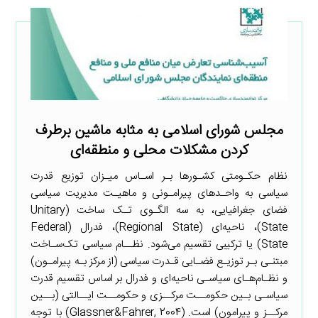
مجلس شورای اسلامی به مثابه ماشین برطرف
کردن مشکلات محلی و منطقه‌ای
نظام حکـومتی کشـورها بـر اسـاس میـزان توزیع قدرت
سیاسی به واحـدهای پیرامـونی و ماهیـت مدیریت سیاسی
فضای جغرافیایی، به سه الگـوی تـک ساخت (Unitary
State)، ناحیه‌ای (Regional State)، فدرال (Federal
State) یا ترکیبی تقسیم می‌شود. نظــام سیاسی تک‌سـاخت
مبتنـی بـر توزیـع فضـایی قـدرت سیاسی (از مرکز بـه پیرامـون)
و نظـام‌هـای سیاسـی ناحیه‌ای و فدرال بر اساس تقسیم قدرت
سیاسـی بـین حکومــت مرکــزی و حکومــت ایــالتی (بــین
مرکــز و پیرامون) است. (Glassner&Fahrer, 2004) با توجه