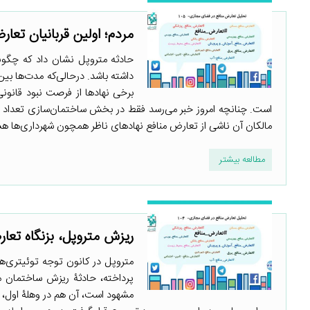
مردم؛ اولین قربانیان تعار
حادثه متروپل نشان داد که چگون
داشته باشد. درحالی‌که مدت‌ها ب
برخی نهادها از فرصت نبود قانونی 
است. چنانچه امروز خبر می‌رسد فقط در بخش ساختمان‌سازی تعداد ز
مالکان آن ناشی از تعارض منافع نهادهای ناظر همچون شهرداری‌ها ه
مطالعه بیشتر
ریزش متروپل، بزنگاه تعا
متروپل در کانون توجه توئیتری‌ه
پرداخته، حادثۀ ریزش ساختمان مت
مشهود است، آن هم در وهلۀ اول،