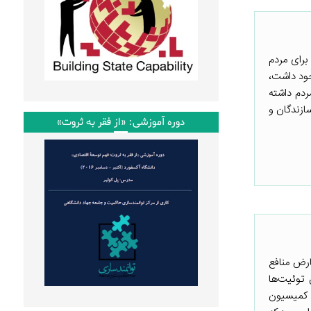
برای مردم
جود داشت،
ردم داشته
ازندگان و
دوره آموزشی: «از فقر به ثروت»
ارض منافع
 توئیت‌ها
س کمیسیون