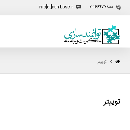
info[at]iran-bssc.ir
02166977800
توییتر
توییتر