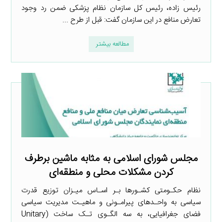
رئیس زاده، رئیس کل سازمان نظام پزشکی ضمن رد وجود
تعارض منافع در این سازمان گفت: قبل از طرح ...
مطالعه بیشتر
مجلس شورای اسلامی به مثابه ماشین برطرف
کردن مشکلات محلی و منطقه‌ای
نظام حکـومتی کشـورها بـر اسـاس میـزان توزیع قدرت
سیاسی به واحـدهای پیرامـونی و ماهیـت مدیریت سیاسی
فضای جغرافیایی، به سه الگـوی تـک ساخت (Unitary