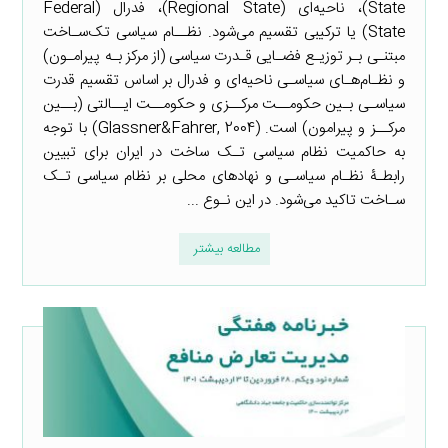
State)، ناحیه‌ای (Regional State)، فدرال (Federal
State) یا ترکیبی تقسیم می‌شود. نظــام سیاسی تک‌سـاخت
مبتنـی بـر توزیـع فضـایی قـدرت سیاسی (از مرکز بـه پیرامـون)
و نظـام‌هـای سیاسـی ناحیه‌ای و فدرال بر اساس تقسیم قدرت
سیاسـی بـین حکومــت مرکــزی و حکومــت ایــالتی (بــین
مرکــز و پیرامون) است. (Glassner&Fahrer, 2004) با توجه
به حاکمیت نظام سیاسی تـک ساخت در ایران برای تبیین
رابطـۀ نظـام سیاسـی و نهادهای محلی بر نظام سیاسی تـک
سـاخت تاکید می‌شود. در این نـوع ...
مطالعه بیشتر