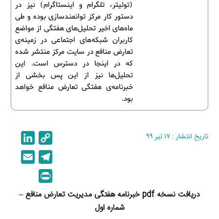
(توئیتر، تلگرام و اینستاگرام) نیز در
دستور کار مرکز توانمندسازی بوده و طی
ماه‌های اخیر تحلیل‌های هفتگی از مواضع
کاربران شبکه‌های اجتماعی در زمینه‌ی
تعارض منافع در سایت مرکز منتشر شده
که در اینجا در دسترس است. این
تحلیل‌ها نیز از این پس بخشی از
خبرنامه‌ی هفتگی تعارض منافع خواهد
بود.
تاریخ انتشار : ۱۷ تیر ۹۹
C
L
i
o
E
T
n
p
m
e
P
k
y
a
l
r
e
L
دریافت نسخه pdf خبرنامه هفتگی مدیریت تعارض منافع –
i
e
i
d
i
شماره اول
l
g
n