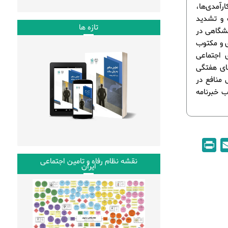
آمدی‌ها،
 و تشدید
تازه ها
نشگاهی در
ی و مکتوب
ی اجتماعی
های هفتگی
 منافع در
منتشر شده و در قالب خبرنامه
P
E
r
m
نقشه نظام رفاه و تامین اجتماعی
ایران
i
a
n
i
t
l