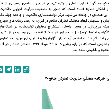
افع به گواه تجارب عملی و پژوهش‌های تجربی، ریشه‌ی بسیاری از ناکار
ا و اشکال متنوع فساد است که منجر به تضعیف ظرفیت اجرایی حاکمیت
و بی‌اعتمادی در جامعه می‌شود. مرکز توانمندسازی حاکمیت و جامعه جهاد دا
یش و سنجش ابعاد مختلف تعارض منافع در ایران، به رصد رسانه‌های مجاز
مینه می‌پردازد. در همین راستا، استخراج محتوای تولیدشده در شبکه‌ها
تلگرام و اینستاگرام) نیز در دستور کار مرکز توانمندسازی بوده و در گزارش‌
‌یابد. آنچه در ادامه می‌آید اخبار، گزارش‌ها و تحلیل‌های مربوط به تعارض
رسانه‌های عمومی است که در بازه زمانی 18 تا 24 مرداد 1399 
T
L
C
e
i
o
ی خبرنامه هفتگی مدیریت تعارض منافع-۷
l
n
p
e
k
y
g
e
L
r
d
i