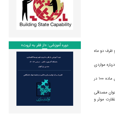
دوره آموزشی: «از فقر به ثروت»
 ظرف دو ماه
باره مواردی
زهرا نژادبهرام عضو شورای شهر تهران به تحلیل تعارض منافع از نوع تعارض درامد و وظایف به عنوان یکی از موانع صحیح اجرای قانون ماده ۱۰۰ در
عنوان مصداقی
نظارت موثر و