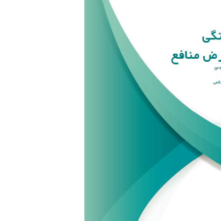
a
I
n
m
n
k