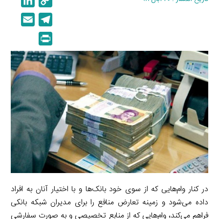
L
C
i
o
E
T
n
p
m
e
P
k
y
a
l
r
e
L
i
e
i
d
i
l
g
n
I
n
r
t
n
k
a
m
در کنار وام‌هایی که از سوی خود بانک‌ها و با اختیار آنان به افراد
داده می‌شود و زمینه‌ تعارض منافع را برای مدیران شبکه بانکی
فراهم می‌کند، وام‌هایی که از منابع تخصیصی و به صورت سفارشی