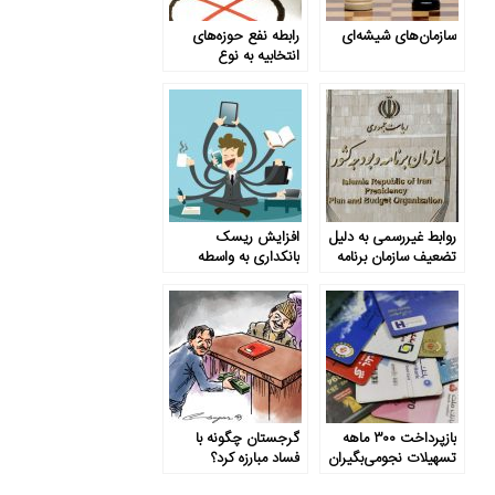
سازمان‌های شیشه‌ای
رابطه نفع حوزه‌های
انتخابیه به نوع
کمیسیون‌ نمایندگان
روابط غیررسمی به دلیل
افزایش ریسک
تضعیف سازمان برنامه
بانکداری به واسطه
بودجه
اشتغال هم‌زمان
بازپرداخت ۳۰۰ ماهه
گرجستان چگونه با
تسهیلات نجومی‌بگیران
فساد مبارزه کرد؟