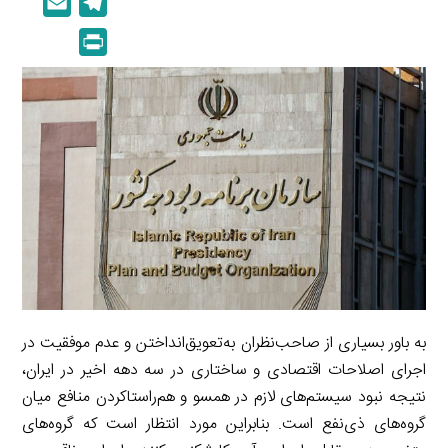
E
T
n
p
m
e
P
k
y
a
l
r
e
L
i
e
i
d
i
l
g
n
I
n
r
t
n
k
a
m
به باور بسیاری از صاحب‌نظران به‌تعویق‌انداختن و عدم موفقیت در
اجرای اصلاحات اقتصادی و ساختاری در سه دهه اخیر در ایران،
نتیجه‌ نبود سیستم‌های لازم در همسو و هم‌راستا‌کردن منافع میان
گروه‌های ذی‌نفع است. بنابراین مورد انتظار است که گروه‌های