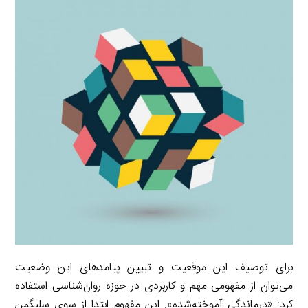
i
e
i
d
i
l
g
n
I
n
r
t
n
k
a
m
برای توصیف این موقعیت و تبیین پیامدهای این وضعیت
می‌توان از مفهومی مهم و كاربردی در حوزه روان‌شناسی استفاده
كرد: «درماندگی آموخته‌شده». این مفهوم ابتدا از سوی سلیگمن