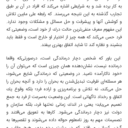
به كار برده شد و به شرایطی اشاره می‌كند كه افراد در آن بر طبق
تجارب گذشته به این نتیجه می‌رسند. كه رابطه علی مابین تلاش
و كوشش آنها و پیشرفت و حل مسائل و مشكلات وجود ندارد.
این مفهوم معرف منفی‌ترین حالت درك از خود است، وضعیتی كه
فرد حس می‌كند كه همه چیز از اختیار او خارج است و فقط باید
بنشیند و نظاره كند تا شاید اتفاق بهتری بیفتد.
این باور كه شخص دچار درماندگی است، درصورتی‌كه واقعا
درمانده نیست، نشان‌دهنده همان چیزی است كه می‌توان آن را
«خود ناكارآمد» نامید. در وضعیتی كه درماندگی شایع می‌شود،
هر مسئله‌ای ظرفیت تبدیل‌شدن به بحران را دارد و آنچه بحران را
حل می‌كند، نه تلاش و برنامه‌ریزی و اراده فرد؛ بلكه وقوع یك
اتفاق و رخداد ناگهانی است. این وضعیت به‌سرعت از فرد به جمع
تعمیم می‌یابد؛ یعنی در اندك زمانی نه‌تنها فرد، بلكه سازمان و
دولت نیز دچار درماندگی می‌شود. كارها به تعویق می‌افتند و
تصمیمات مهم به روز نامعلوم حواله داده می‌شوند و تقصیرها به
گردن كسانی می‌افتد كه در پشت پرده بدون هیچ عقاب و