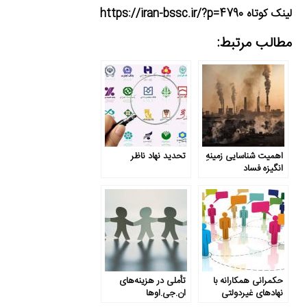
لینک کوتاه https://iran-bssc.ir/?p=4790
مطالب مرتبط:
اهمیت شناسایی زمینهِ
تحدید نهاد ناظر
انگیزه‌ فساد
حکمرانی همکارانه با
تأملی در هزینه‌های
نهادهای غیر‌دولتی
ان‌.‌جی‌.اوها