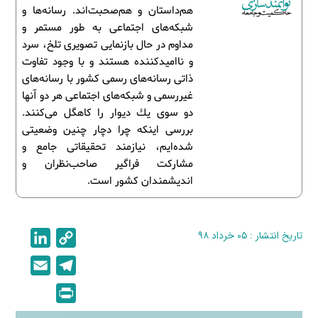
هم‌داستان و هم‌صحبت‌اند. رسانه‌ها و
شبكه‌های اجتماعی به طور مستمر و
مداوم در حال بازنمایی تصویری تلخ، سرد
و ناامیدكننده هستند و با وجود تفاوت
ذاتی رسانه‌های رسمی كشور با رسانه‌های
غیررسمی و شبكه‌های اجتماعی هر دو آنها
دو سوی یك دیوار را كاهگل می‌كنند.
بررسی اینكه چرا دچار چنین وضعیتی
شده‌ایم، نیازمند تحقیقاتی جامع و
مشاركت فراگیر صاحب‌نظران و
اندیشمندان كشور است.
تاریخ انتشار : ۰۵ خرداد ۹۸
C
L
i
o
E
T
n
p
m
e
P
k
y
a
l
r
e
L