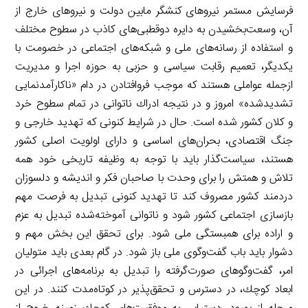
فرسایش مستمر نیروهای كنشگر مابین دولت و نیروهای خارج از
آن، وسعت‌بخشیدن به دایره دوقطبی‌های كاذب در سطوح مختلف
و استفاده از رسانه‌های ملی و شبكه‌های اجتماعی در خصومت با
یكدیگر، تعمیم رقابت سیاسی و حزبی به حوزه اجرا و مدیریت
ازجمله عواملی هستند كه موجب فروافتادن در دام «ناكارآمدنمایی
تشدیدشده» امروز و در نتیجه ادراك ناتوانی در تمام سطوح خرد
و كلان كشور شده است. حال در شرایط كنونی كه تهدید خارجی و
جنگ اقتصادی، بحران‌های اساسی و دارای اولویت اصلی كشور
هستند، سیاست‌گذار باید با توجه به وظیفه تاریخی خود همه
تلاش و همتش را برای وحدت با صاحبان فكر و اندیشه و دلسوزان
دردمند كشور مصروف كند تا تهدید كنونی تبدیل به فرصت مهم
بازسازی اجتماعی كشور شود و ناتوانی آموخته‌شده تبدیل به عزم
و اراده برای همبستگی ملی شود. برای تحقق این بخش مهم و
دشوار باید باب گفت‌وگوی ملی باز شود. در گام بعدی باید متولیان
امر، گفت‌وگوهای صورت‌گرفته را تبدیل به برنامه‌های اجرائی در
ابعاد كوچك، در دسترس و تحقق‌پذیر در كوتاه‌مدت كنند. در این