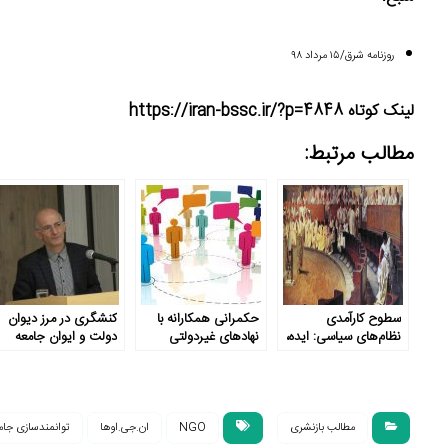
روزنامه شرق/۱۵ مرداد ۹۸
لینک کوتاه https://iran-bssc.ir/?p=4848
مطالب مرتبط:
سطوح کارآمدی
حکمرانی همکارانه با
کنشگری در مرز دیوان
نظام‌های سیاسی: ایده،
نهادهای غیر‌دولتی
دولت و ایوان جامعه
ساختار، کارگزار، رفتار
مطالب بازنشری
NGO
ان‌.‌جی‌.اوها
توانمندسازی جام