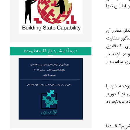
آیا این تنها
ز، مقدار آن
ذکور متفاوت
یغات و ۱۰ درصد صرف هزینه‌های اداری یک قانون
دوره آموزشی: «از فقر به ثروت»
 می‌تواند در
وری مناسب از
ور (Charity Navigator) هفتاد درصد سازمان‌های مردم‌نهاد، ۷۵ درصد از بودجه خود را
کنند. چریتی نویگیتور بر
ند محکوم به
ویم؟ قاعدتا