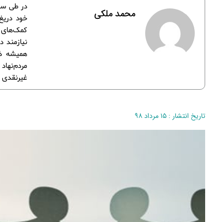
در طی سال
محمد ملکی
خود دریغ 
کمک‌های ن
نیازمند د
همیشه ذه
مردم‌نها
غیرنقدی م
تاریخ انتشار : ۱۵ مرداد ۹۸