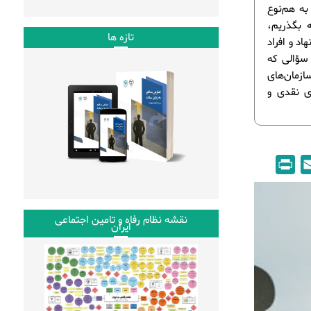
به هم‌نوع
ه بگذریم،
تازه ها
د و افراد
 سؤالی که
زمان‌های
ی نقدی و
P
E
r
m
i
a
نقشه نظام رفاه و تامین اجتماعی
n
i
ایران
t
l