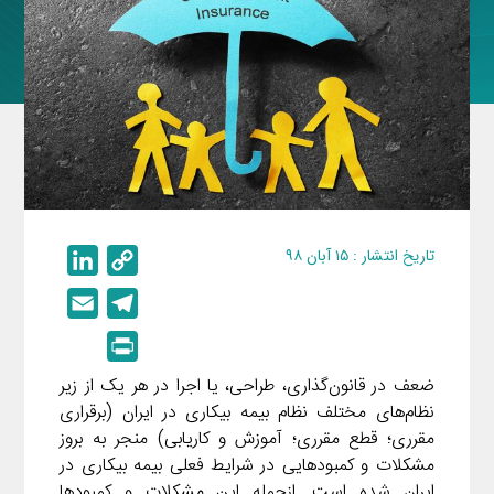
تاریخ انتشار : ۱۵ آبان ۹۸
L
C
i
o
E
T
n
p
m
e
P
k
y
a
l
r
e
L
ضعف در قانون‌گذاری، طراحی، یا اجرا در هر یک از زیر
i
e
i
نظام‌های مختلف نظام بیمه بیکاری در ایران (برقراری
d
i
l
g
n
مقرری؛ قطع مقرری؛ آموزش و کاریابی) منجر به بروز
I
n
r
مشکلات و کمبودهایی در شرایط فعلی بیمه بیکاری در
t
n
k
a
ایران شده است. ازجمله این مشکلات و کمبودها