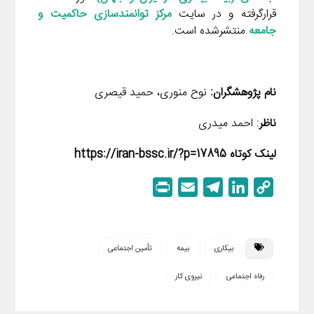
قرارگرفته و در سایت
مرکز توانمندسازی حاکمیت و
جامعه
منتشرشده است.
نام
پژوهشگران
:
نوح منوری، حمید قیصری
ناظر
: احمد میدری
لینک کوتاه https://iran-bssc.ir/?p=17895
P
E
T
L
C
r
m
e
i
o
i
a
l
n
p
n
i
e
k
y
بیکاری
بیمه
تأمین اجتماعی
t
l
g
e
L
رفاه اجتماعی
نیروی کار
r
d
i
a
I
n