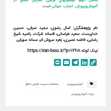
بخش دوم
؛
موقعیت­های فرضی تعارض منافع در
آموزش‌وپرورش: تجارب جهانی
است.
نام پژوهشگران: کمال رضوی، مجید صرفی، حسین
خداپرست، سعید هراسانی، افسانه شرکت، راضیه شیخ
رضایی، فاطمه نصیری، زهره سروش فر، سمانه سهرابی.
لینک کوتاه https://iran-bssc.ir/?p=17918
P
E
T
L
C
r
m
e
i
o
i
a
l
n
p
n
i
e
k
y
آموزش‌وپرورش
بخشنامه مدیریت تعارض منافع
t
l
g
e
L
وزارت آموزش‌وپرورش
r
d
i
a
I
n
m
n
k