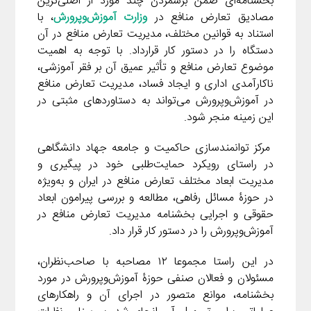
بخشنامه‌ای ضمن برشمردن چند مورد از اصلی‌ترین
d
i
l
g
n
مصادیق تعارض منافع در
وزارت آموزش‌وپرورش
، با
I
n
r
استناد به قوانین مختلف، مدیریت تعارض منافع در آن
t
n
k
a
دستگاه را در دستور کار قرارداد. با توجه به اهمیت
m
موضوع تعارض منافع و تأثیر عمیق آن بر فقر آموزشی،
ناکارآمدی اداری و ایجاد فساد، مدیریت تعارض منافع
در آموزش‌وپرورش می‌تواند به دستاوردهای مثبتی در
این زمینه منجر شود.
مرکز توانمندسازی حاکمیت و جامعه جهاد دانشگاهی
در راستای رویکرد حمایت‌طلبی خود در پیگیری و
مدیریت ابعاد مختلف تعارض منافع در ایران و به‌ویژه
در حوزۀ مسائل رفاهی، مطالعه و بررسی پیرامون ابعاد
حقوقی و اجرایی بخشنامه مدیریت تعارض منافع در
آموزش‌وپرورش را در دستور کار قرار داد.
در این راستا مجموعا ۱۲ مصاحبه با صاحب‌نظران،
مسئولان و فعالان صنفی حوزۀ آموزش‌وپرورش در مورد
بخشنامه، موانع متصور در اجرای آن و راهکارهای