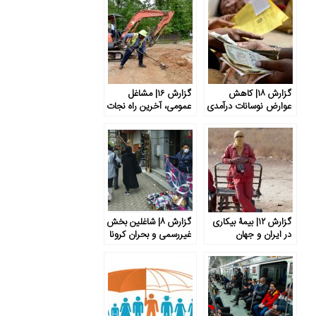
گزارش ۱۸| کاهش
گزارش ۱۶| مشاغل
عوارض نوسانات درآمدی
عمومی، آخرین راه نجات
برای فقرا با اعطای
از بیکاری گسترده
اعتبارات خرد
گزارش ۱۲| بیمۀ بیکاری
گزارش ۸| شاغلین بخش
در ایران و جهان
غیررسمی و بحران کرونا
در ایران و جهان