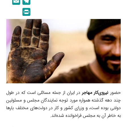
E
T
n
p
m
e
P
k
y
a
l
r
e
L
i
e
i
d
i
l
g
n
I
n
r
t
n
k
a
m
حضور
نیروی‌کار مهاجر
در ایران از جمله مسائلی است که در طول
چند دهه گذشته همواره مورد توجه نمایندگان مجلس و مسئولین
دولتی بوده است، و وزرای کشور و کار در دولت‌های مختلف بارها
به خاطر آن به مجلس فراخوانده شده‌اند.