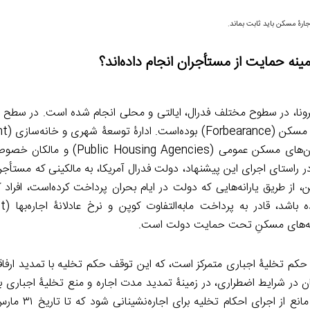
جارۀ مسکن باید ثابت بماند.
مینه حمایت از مستأجران انجام داده‌اند؟
کرونا، در سطوح مختلف فدرال، ایالتی و محلی انجام شده است. در سطح فد
عدم صدور حکم تخ
of Housing and Urban Development) در این کشور، سازمان‌های مسکن عمومی
ر راستای اجرای این پیشنهاد، دولت فدرال آمریکا، به مالکینی که مستأجران
، از طریق یارانه‌هایی که دولت در ایام بحران پرداخت کرده‌است، افراد 
کوپن مسکن در
 حکم تخلیۀ اجباری متمرکز است، که این توقف حکم تخلیه با تمدید ارفا
شان در شرایط اضطراری، در زمینۀ تمدید مدت اجاره و منع تخلیۀ اجباری 