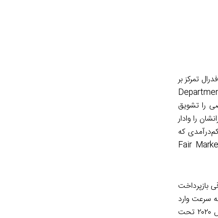
رال تمرکز بر
لیۀ اجباری و امکان تمدید ارفاقی بازپرداخت وام مسکن (Forbearance) بوده‌است. ادارۀ توسعۀ شهری و خانه‌سازی (Department
 (Public Housing Agencies) و مالکان خصوصی را تشویق
شان را وادار
کم‌درآمدی که
یافت می‌کنند، چنانچه درآمدشان به صفر نرسیده باشد، قادر به پرداخت مابه‌التفاوت کوپن و نرخ عادلانۀ اجاره‌بها (Fair Market
قی بازپرداخت
به سرعت وارد
عمل شده‌اند. به‌عنوان مثال استاندار کالیفرنیا دستوری صادر کرد تا مانع از اجرای احکام تخلیه برای اجاره‌نشینانی شود که تا تاریخ ۳۱ مارس ۲۰۲۰ تحت