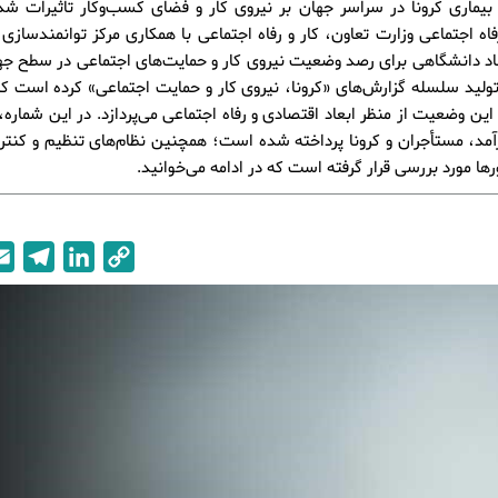
بیماری کرونا در سراسر جهان بر نیروی کار و فضای کسب‌وکار تاثیرات شد
اه اجتماعی وزارت تعاون، کار و رفاه اجتماعی با همکاری مرکز توانمندسازی
د دانشگاهی برای رصد وضعیت نیروی کار و حمایت‌های اجتماعی در سطح جها
تولید سلسله گزارش‌های «کرونا، نیروی کار و حمایت اجتماعی» کرده است که
این وضعیت از منظر ابعاد اقتصادی و رفاه اجتماعی می‌پردازد. در این شماره،
د، مستأجران و کرونا پرداخته شده است؛ همچنین نظام‌های تنظیم و کنترل
ها مورد بررسی قرار گرفته است که در ادامه می‌خوانید.
T
L
C
e
i
o
l
n
p
e
k
y
g
e
L
r
d
i
a
I
n
m
n
k