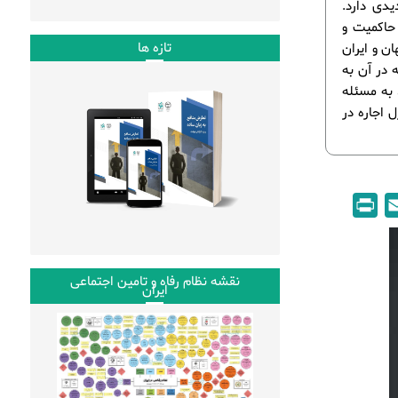
یدی دارد.
 حاکمیت و
تازه ها
ن و ایران
 در آن به
 به مسئله
 اجاره در
P
E
r
m
i
a
n
i
نقشه نظام رفاه و تامین اجتماعی
ایران
t
l