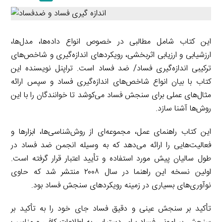
a
l
r
e
L
i
e
i
d
i
l
g
n
I
n
این کتاب شامل مطالبی در خصوص انواع داده‌ها، مدل‌ها،
r
t
n
k
ارزشیابی و ارزیابی اثربخشی، رویکردهای اندازه‌گیری و شاخص‌های
a
ترکیبی اندازه‌گیری فساد/ ضد فساد است. تراپنل نویسنده این
m
کتاب با بیان انواع شاخص‌های اندازه‌گیری فساد و سپس ارائه
مثال‌های عملی برای سنجش فساد می‌کوشد تا خوانندگان را با این
روش‌ها آشنا سازد.
این کتاب راهنمای عمل، مجموعه‌ای از روش‌شناسی‌ها، ابزارها و
فعالیت‌هایی را ارائه می‌دهد که به وسیله انجمن ضد فساد در
طول سالیان پیش مورد استفاده و تأیید اعتبار قرار گرفته است.
اولین نسخه این راهنما در سال ۲۰۰۸ منتشر شد که حاوی
نوآوری‌های بسیاری در زمینه رویکردهای سنجش فساد بود.
تأکید بر سنجش عینی و دقیق فساد جای خود را به تأکید بر