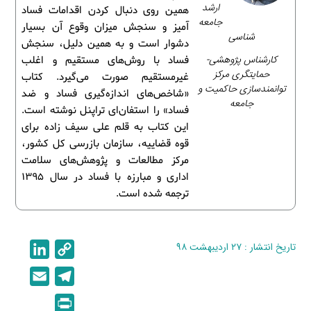
ارشد
همین روی دنبال کردن اقدامات فساد
جامعه
آمیز و سنجش میزان وقوع آن بسیار
شناسی
دشوار است و به همین دلیل، سنجش
کارشناس پژوهشی-
فساد با روش‌های مستقیم و اغلب
حمایتگری مرکز
غیرمستقیم صورت می‌گیرد. کتاب
توانمندسازی حاکمیت و
«شاخص‌های اندازه‌گیری فساد و ضد
جامعه
فساد» را استفان‌ای تراپنل نوشته است.
این کتاب به قلم علی سیف زاده برای
قوه قضاییه، سازمان بازرسی کل کشور،
مرکز مطالعات و پژوهش‌های سلامت
اداری و مبارزه با فساد در سال 1395
ترجمه شده است.
تاریخ انتشار : ۲۷ اردیبهشت ۹۸
C
L
i
o
E
T
n
p
m
e
P
k
y