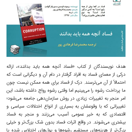
d
i
l
g
n
I
n
r
t
n
k
a
m
هدف نویسندگان از کتاب «فساد آنچه همه باید بدانند»، ارائه
درکی از معمای فساد به افراد گرفتار در دام آن و دیگرانی است که
احتمالاً از آن می‌ترسند. درک از فساد برای همه ممکن نیست چون
ما پرداخت رشوه را می‌بینیم اما وقتی رشوه رواج داشته باشد، این
امر منجر به تغییرات زیادی در روش سازمان‌دهی جامعه می‌شود؛
تغییراتی که با وقوعشان به بسیاری از انواع اختلالات سیاسی و
اقتصادی که به خیر عمومی آسیب می‌زنند و منجر به فساد
بیشتری می‌شوند. در واقع اثرات فساد بدون شک بزرگ‌تر و خیلی
بزرگ‌تر از هزینه‌های مستقیم رشوه‌ها و پول‌های اختلاس شده یا