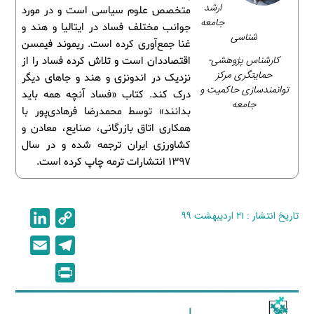
ارشد
متخصص علوم سیاسی است و در مورد
جامعه
جوانب مختلف فساد در ایتالیا و هند و
شناسی
غنا جمع‌آوری کرده است. ریموند فیمسن
کارشناس پژوهشی-
اقتصاددان است و تلاش کرده فساد را از
حمایتگری مرکز
نزدیک در اندونزی و هند و جاهای دیگر
توانمندسازی حاکمیت و
درک کند. کتاب «فساد آنچه همه باید
جامعه
بدانند» توسط محمدرضا فرهادی‌پور با
همکاری اتاق بازرگانی، صنایع، معادن و
کشاورزی ایران ترجمه شده و در سال
1397 انتشارات ترمه چاپ کرده است.
تاریخ انتشار : ۲۱ اردیبهشت ۹۹
C
L
i
o
E
T
n
p
m
e
P
k
y
a
l
r
e
L
i
e
i