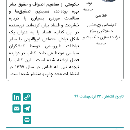
ارشد
حکومتی از مفاهیم انحراف و حقوق بشر
جامعه
بهره برده‌اند، همچنین تحقیق‌ها و
شناسی
مطالعات موردی بسیاری را درباره
کارشناس پژوهشی-
خشونت و فساد بیان کرده‌اند. نویسنده
حمایتگری مرکز
در این کتاب، فساد را به عنوان یک
توانمندسازی حاکمیت و
شکل تبادل اجتماعی غیرقانونی با سایر
جامعه
تبادلات غیررسمی توسط کنشگران
سیاسی مرتبط می داند. کتاب در دوازده
فصل نوشته شده است. این کتاب با
ترجمه نبی اله غلامی در سال 1397 در
انتشارات مجد چاپ و منتشر شده است.
تاریخ انتشار : ۲۲ اردیبهشت ۹۹
C
L
i
o
E
T
n
p
m
e
P
k
y
a
l
r
e
L