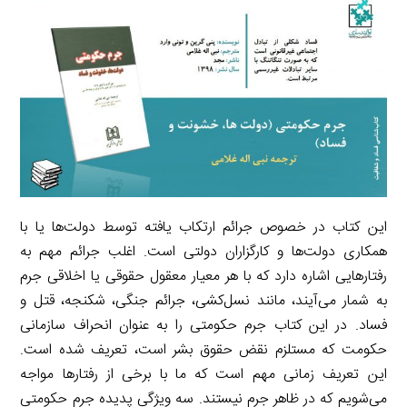
i
e
i
d
i
l
g
n
I
n
r
t
n
k
a
m
این کتاب در خصوص جرائم ارتکاب یافته توسط دولت‌ها یا با
همکاری دولت‌ها و کارگزاران دولتی است. اغلب جرائم مهم به
رفتارهایی اشاره دارد که با هر معیار معقول حقوقی یا اخلاقی جرم
به شمار می‌آیند، مانند نسل‌کشی، جرائم جنگی، شکنجه، قتل و
فساد. در این کتاب جرم حکومتی را به عنوان انحراف سازمانی
حکومت که مستلزم نقض حقوق بشر است، تعریف شده است.
این تعریف زمانی مهم است که ما با برخی از رفتارها مواجه
می‌شویم که در ظاهر جرم نیستند. سه ویژگی پدیده جرم حکومتی