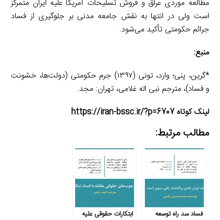
مطالعه موردی عراق و فروش تسلیحات آمریکا علیه ایران متمرکز
است ولی در انتها به نقش جامعه مدنی بر جلوگیری از فساد
جرائم حکومتی تأکید می‌شود.
منبع:
*گرین، پنی؛ وارد، تونی (۱۳۹۷) جرم حکومتی (دولت‌ها، خشونت
و فساد)، مترجم نبی اله غلامی، تهران: مجد.
لینک کوتاه https://iran-bssc.ir/?p=6707
مطالب مرتبط:
فساد سد راه توسعه
ابتکارات حقوقی علیه