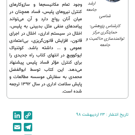
ارشد
وجود تمام مکانیسم‌ها و سازوکارهای
جامعه
کنترل نیروهای پلیس، فساد همچنان در
شناسی
میان آنان رواج دارد و آن می‌تواند
کارشناس پژوهشی-
پیامدهای منفی مثل بدبینی به پلیس،
حمایتگری مرکز
اخلال در سیستم اداری، اخلال در اجرای
توانمندسازی حاکمیت و
قانون، افزایش قانون‌گریزی، بی‌اعتمادی
جامعه
عمومی و ... داشته باشد. کوتنیاک
ایوکوویچ در انتهای کتاب راه جدیدی را
برای کنترل مؤثر فساد پلیس پیشنهاد
می‌دهد. این کتاب توسط ابوالفضل
محمدی به سفارش موسسه مطالعات و
پایش سلامت اداری در سال 1392 ترجمه
شده است.
تاریخ انتشار : ۲۳ اردیبهشت ۹۸
C
L
i
o
E
T
n
p