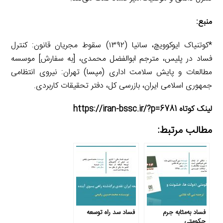
منبع:
*کوتنیاک ایوکوویچ، سانیا (۱۳۹۲) سقوط مجریان قانون: کنترل
فساد در پلیس، مترجم ابوالفضل محمدی، [به سفارش] موسسه
مطالعات و پایش سلامت اداری (مپسا) تهران: نیروی انتظامی
جمهوری اسلامی ایران، بازرسی کل، دفتر تحقیقات کاربردی.
لینک کوتاه https://iran-bssc.ir/?p=6781
مطالب مرتبط:
فساد به‌مثابه جرم
فساد سد راه توسعه
حکومتی