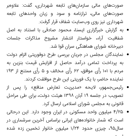
صورت‌های مالی سازمان‌های تابعه شهرداری، گفت: علاوه‌بر
صورت‌های مالی، ترازنامه و سود و زیان واحدهای تابعه
شهرداری نیز روی وب‌سایت شفاف قرار گرفت.
به گزارش خبرگزاری ایسنا، محمود صادقی با استناد به اصل
شفافیت آراء، خواستار انتشار مشروح مذاکرات جلسات
دبیرخانه شورای هماهنگی سران قوا شد.
نمایندگان مجلس در جریان بررسی طرح دوفوریتی الزام دولت
به پرداخت تمامی درآمد حاصل از افزایش قیمت بنزین به
مردم با ۱۰۱ رأی موافق، ۶۲ رأی مخالف و ۵ رأی ممتنع از ۱۹۳
نماینده حاضر، با یک فوریتی این طرح موافقت کردند.
رئیس‌جمهور، لایحه «مدیریت تعارض منافع» را پس از
تصویب در جلسه ۱۹ آبان ۱۳۹۸ هیئت دولت، برای طی مراحل
قانونی به مجلس شورای اسلامی ارسال کرد.
۴/۲۵ میلیون واحد مسکونی در ایران وجود دارد. این درحالی
است که شمار خانواده‌های ایرانی براساس آخرین سرشماری در
سال٩۵، چیزی حدود ۱/۲۴ میلیون خانوار تخمین زده شده