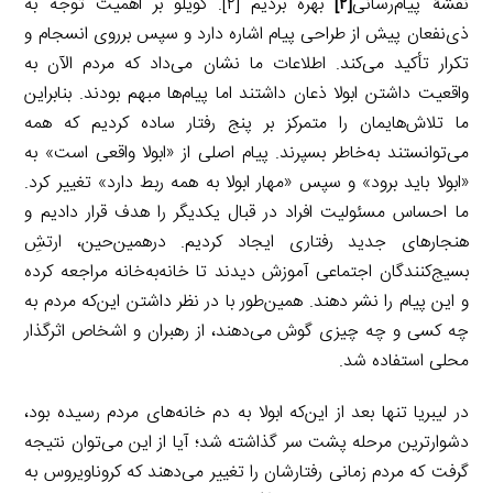
نقشۀ پیام‌رسانی
[۲]
بهره بردیم [۲]. کویلو بر اهمیت توجه به
ذی‌نفعان پیش از طراحی پیام اشاره دارد و سپس برروی انسجام و
تکرار تأکید می‌کند. اطلاعات ما نشان می‌داد که مردم الآن به
واقعیت داشتن ابولا ذعان داشتند اما پیام‌ها مبهم بودند. بنابراین
ما تلاش‌هایمان را متمرکز بر پنج رفتار ساده کردیم که همه
می‌توانستند به‌خاطر بسپرند. پیام اصلی از «ابولا واقعی است» به
«ابولا باید برود» و سپس «مهار ابولا به همه ربط دارد» تغییر کرد.
ما احساس مسئولیت افراد در قبال یکدیگر را هدف قرار دادیم و
هنجارهای جدید رفتاری ایجاد کردیم. درهمین‌حین، ارتشِ
بسیج‌کنندگان اجتماعی آموزش دیدند تا خانه‌به‌خانه مراجعه کرده
و این پیام را نشر دهند. همین‌طور با در نظر داشتن این‌که مردم به
چه کسی و چه چیزی گوش می‌دهند، از رهبران و اشخاص اثرگذار
محلی استفاده شد.
در لیبریا تنها بعد از این‌که ابولا به دم خانه‌های مردم رسیده بود،
دشوارترین مرحله پشت سر گذاشته شد؛ آیا از این می‌توان نتیجه
گرفت که مردم زمانی رفتارشان را تغییر می‌دهند که کروناویروس به