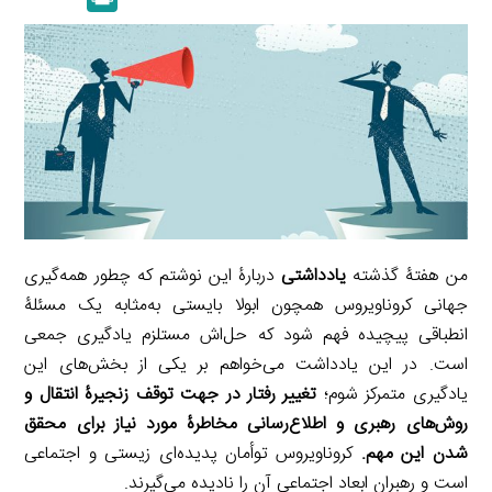
k
y
a
l
r
e
L
i
e
i
d
i
l
g
n
I
n
r
t
n
k
a
m
من هفتۀ گذشته
یادداشتی
دربارۀ این نوشتم که چطور همه‌گیری
جهانی کروناویروس همچون ابولا بایستی به‌مثابه یک مسئلۀ
انطباقی پیچیده فهم شود که حل‌اش مستلزم یادگیری جمعی
است. در این یادداشت می‌خواهم بر یکی از بخش‌های این
یادگیری متمرکز شوم؛
تغییر رفتار در جهت توقف زنجیرۀ انتقال و
روش‌های رهبری و اطلاع‌رسانی مخاطرۀ مورد نیاز برای محقق
شدن این مهم.
کروناویروس توأمان پدیده‌ای زیستی و اجتماعی
است و رهبران ابعاد اجتماعی آن را نادیده می‌گیرند.