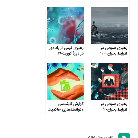
کنید
رهبری عمومی در
رهبری تیمی از راه دور
شرایط بحران – ۱۱
در دورۀ کووید-۱۹
رهبری عمومی در
گزارش کارشناسی
شرایط بحران- ۹
«توانمندسازی حاکمیت
و جامعه برای مقابله با
کووید-۱۹»
نظریه و روش PDIA