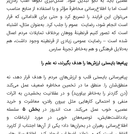
عصبی باید به تابو تبدیل شود. شکل‌گیری تابوها اغلب زمان‌بر
است اما با اطلاع‌رسانی مخاطرۀ مؤثر و با استفاده از منابع مناسب
می‌توان این فرایند را تسریع کرد و حتی برای اقداماتی که قرار
است انجام شود، رضایت عموم را جلب کرد. به‌عنوان مثال، اشتباه
است که تصور کنیم قرنطینۀ ووهان برخلاف تمایلات مردم اعمال
شده است – رضایت عمومی زیادی از قرنطینه وجود داشت، هم
به‌دلایل فرهنگی و هم به‌خاطر تجربۀ سارس.
پیام‌ها بایستی ارزش‌ها را هدف بگیرند، نه علم را
پیام‌رسانی بایستی قلب و ارزش‌های مردم را هدف قرار دهد، نه
منطق‌شان را. منطق ما در تخمین مخاطره ضعیف عمل می‌کند
(دن گاردنر را به‌خاطر بیاورید) و در عقلانیت ‌بخشیدن به اثرات
منفی و احتمالی کارهایی مثل بیرون رفتن، معاشرت و خرید
عصبی، خوب عمل می‌کند. مت اندروز در
بخش ۵
سلسله
یادداشت‌هایش، توصیه‌های خوبی در مورد ارتباطات و
اطلاع‌رسانی رهبران در بحران‌ها داد؛ یکی از آن‌ها اجتناب از کاربرد
الفاظی است که می‌تواند اضطراب ایجاد کند. اطلاع‌رسانی‌های