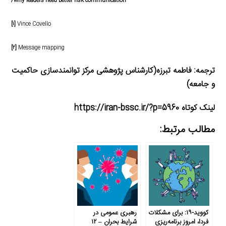
why-leaders-need-better-risk-communication/
[۱]
Vince Covello
[۲]
Message mapping
ترجمه:
فاطمه تبرزه(کارشناس پژوهشی مرکز توانمندسازی حاکمیت
و جامعه)
لینک کوتاه https://iran-bssc.ir/?p=5960
مطالب مرتبط:
کووید-۱۹: برای مشکلات
رهبری عمومی در
فردا، امروز برنامه‌ریزی
شرایط بحران – ۱۲