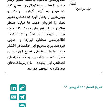
شیوع
مردم، بایستی سخنگویانی را بسیج کند
ابولا در لیبریا
که مردم به آن‌ها گوش می‌دهند و
روش‌هایی را به‌کار گیرد که احتمال تغییر
رفتار را افزایش دهد. ما نباید منتظر
بمانیم هزاران نفر جان بدهند تا جدیت
بیماری کووید 19 بر همگان آشکار شود.
اطلاع‌رسانی مخاطره ابزارها و اصولی
نیرومند برای تسریع این فرایند در اختیار
دارد، اما ما از منحنی شیوع این بیماری
بسیار عقب افتاده‌ایم و به جنبه‌های
اجتماعی این پدیده – یا «زیرساخت‌های
نرم‌افزاری» - توجهی نداریم.
تاریخ انتشار : ۱۷ فروردین ۹۹
C
L
i
o
E
T
n
p
m
e
P