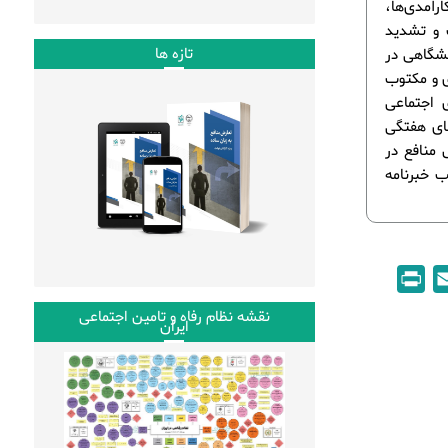
آمدی‌ها،
 و تشدید
تازه ها
نشگاهی در
ی و مکتوب
ی اجتماعی
های هفتگی
 منافع در
منتشر شده و در قالب خبرنامه
P
E
r
m
نقشه نظام رفاه و تامین اجتماعی
ایران
i
a
n
i
t
l