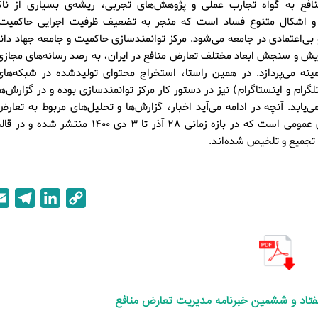
افع به گواه تجارب عملی و پژوهش‌های تجربی، ریشه‌ی بسیاری از ناکار
ا و اشکال متنوع فساد است که منجر به تضعیف ظرفیت اجرایی حاکمیت
و بی‌اعتمادی در جامعه می‌شود. مرکز توانمندسازی حاکمیت و جامعه جهاد دا
یش و سنجش ابعاد مختلف تعارض منافع در ایران، به رصد رسانه‌های مجاز
مینه می‌پردازد. در همین راستا، استخراج محتوای تولیدشده در شبکه‌ها
تلگرام و اینستاگرام) نیز در دستور کار مرکز توانمندسازی بوده و در گزارش‌
‌یابد. آنچه در ادامه می‌آید اخبار، گزارش‌ها و تحلیل‌های مربوط به تعارض
رسانه‌های عمومی است که در بازه زمانی 28 آذر تا 3 دی 1400 
T
L
C
e
i
o
l
n
p
e
k
y
g
e
L
r
d
i
هفتاد و ششمین
خبرنامه مدیریت تعارض منافع
a
I
n