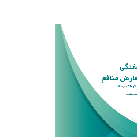
m
n
k